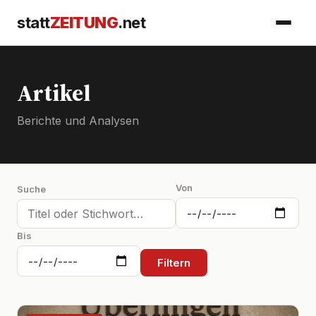
statt
ZEITUNG
.net
Artikel
Berichte und Analysen
Von
Suche
Bis
Filtern