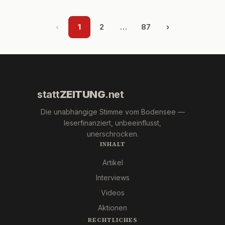
‹
1
2
…
87
›
statt
ZEITUNG
.net
Die unabhängige Stimme vom Bodensee —
leserfinanziert, unbeeinflusst,
unerschrocken.
INHALT
Artikel
Interviews
Videos
Aktionen
RECHTLICHES