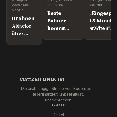
2026 · Stef
Stef Manzini
Manzini
Manzini
Beate
„Eingesper
Drohnen-
Bahner
15-Minute
Attacke
kommt
Städten“. 
über
nach
Europapoli
Leipzig.
Überlingen!
Marc Jong
Wer war
(ESN).
´s
wirklich?
statt
ZEITUNG
.net
Die unabhängige Stimme vom Bodensee —
leserfinanziert, unbeeinflusst,
unerschrocken.
INHALT
Artikel