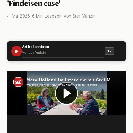
'Findeisen case'
4. Mai 2026
· 6 Min. Lesezeit
· Von Stef Manzini
Artikel anhören
▶
—:—
1x
Vorlesefunktion