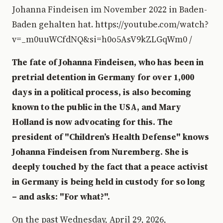
Johanna Findeisen im November 2022 in Baden-
Baden gehalten hat. https://youtube.com/watch?
v=_m0uuWCfdNQ&si=h0o5AsV9kZLGqWm0 /
The fate of Johanna Findeisen, who has been in
pretrial detention in Germany for over 1,000
days in a political process, is also becoming
known to the public in the USA, and Mary
Holland is now advocating for this. The
president of "Children’s Health Defense" knows
Johanna Findeisen from Nuremberg. She is
deeply touched by the fact that a peace activist
in Germany is being held in custody for so long
– and asks: "For what?".
On the past Wednesday, April 29, 2026,