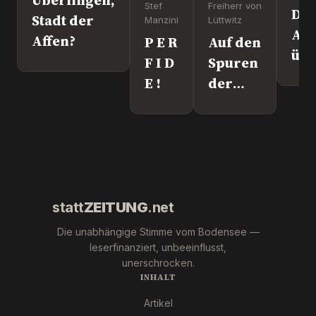
Stef
Freiherr von
Dr
Stadt der
Manzini
Lüttwitz
Att
Affen?
P E R
Auf den
üb
F I D
Spuren
Lei
E !
der
We
"Krebs-
´s
Mafia."
wir
Pfizer
und Co.
statt
ZEITUNG
.net
Die unabhängige Stimme vom Bodensee —
leserfinanziert, unbeeinflusst,
unerschrocken.
INHALT
Artikel