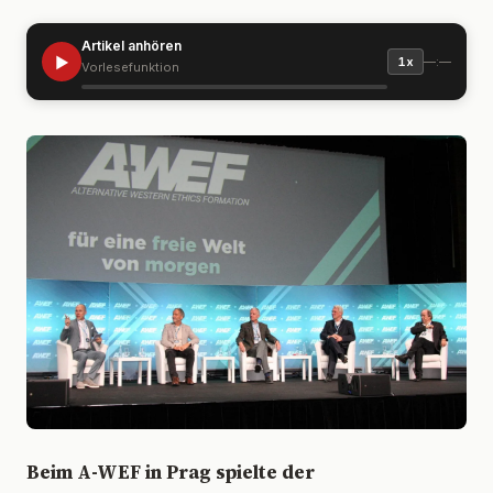
Artikel anhören
▶
—:—
1x
Vorlesefunktion
Beim A-WEF in Prag spielte der