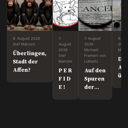
8. August 2026 ·
7.
7. August
6. Au
Stef Manzini
August
2026 ·
2026 
2026 ·
Michael
Manzi
Überlingen,
Stef
Freiherr von
Dr
Stadt der
Manzini
Lüttwitz
Att
Affen?
P E R
Auf den
üb
F I D
Spuren
Lei
E !
der
We
"Krebs-
´s
Mafia."
wir
Pfizer
und Co.