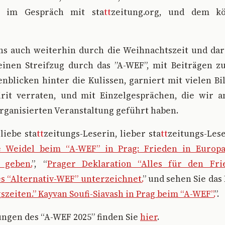
r im Gespräch mit sta
tt
zeitung.org, und dem k
uns auch weiterhin durch die Weihnachtszeit und dar
einen Streifzug durch das ”A-WEF”, mit Beiträgen z
enblicken hinter die Kulissen, garniert mit vielen Bi
rit verraten, und mit Einzelgesprächen, die wir 
rganisierten Veranstaltung geführt haben.
 liebe sta
tt
zeitungs-Leserin, lieber sta
tt
zeitungs-Les
ce Weidel beim “A-WEF” in Prag: Frieden in Europ
 geben.
”, “
Prager Deklaration “Alles für den Fri
s “Alternativ-WEF” unterzeichnet.
” und sehen Sie das
szeiten.” Kayvan Soufi-Siavash in Prag beim “A-WEF”.
”.
ngen des “A-WEF 2025” finden Sie
hier
.