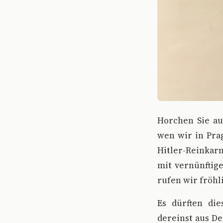
H
orchen Sie a
wen wir in Prag
Hitler-Reinkar
mit vernünftige
rufen wir fröhl
Es dürften die
dereinst aus D