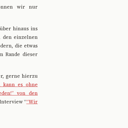
önnen wir nur
über hinaus ins
u den einzelnen
ldern, die etwas
am Rande dieser
er, gerne hierzu
a kann es ohne
eden!” von den
 Interview “
“Wir