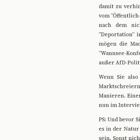
damit zu verhin
vom ”Öffentlich
nach dem nich
”Deportation” i
mögen die Mach
”Wannsee-Konfe
außer AfD-Polit
Wenn Sie also
Marktschreier
Manieren. Eine
nun im Intervie
PS: Und bevor S
es in der Natur
sein. Sonst nich