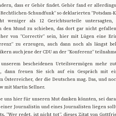
dern, dass er Gehör findet. Gehör fand er allerding
-Rechtlichen-Schundfunk” so deklarierten ”Potsdam-
t weniger als 12 Gerichtsurteile untersagten
n den Mund zu schieben, das dort gar nicht gefalle
er von ”Correctiv” sein, hier mit Lügen eine Er
renz” zu erzeugen, auch dann noch als längst be
ikern auch jene der CDU an der ”Konferenz” teilnahm
 unserem bescheidenen Urteilsvermögen mehr zut
n, dann freuen Sie sich auf ein Gespräch mit 
m Österreicher, der die Deutschen mag. Das, und noc
w mit Martin Sellner.
ie uns hier für unseren Mut danken könnten, sei dara
 einer Journalistin und eines Journalisten liegen soll
ts. ”Wer redet, ist nicht tot”, dieses Zitat von Gottf