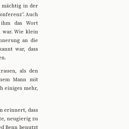
s mächtig in der
Konferenz”. Auch
, ihm das Wort
n war. Wie klein
innerung an die
kannt war, dass
en.
rauen, als den
einem Mann mit
h einiges mehr,
n erinnert, dass
te, neugierig zu
ried Benn benutzt