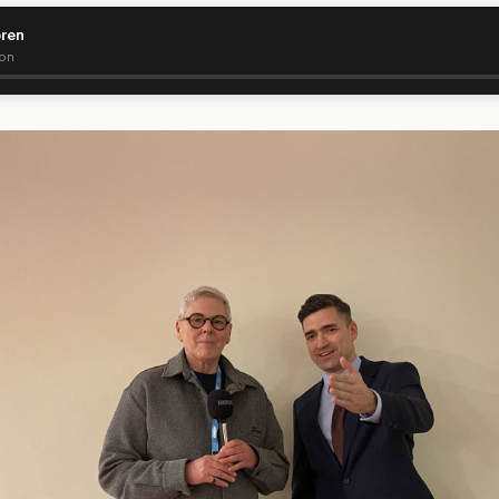
ören
ion