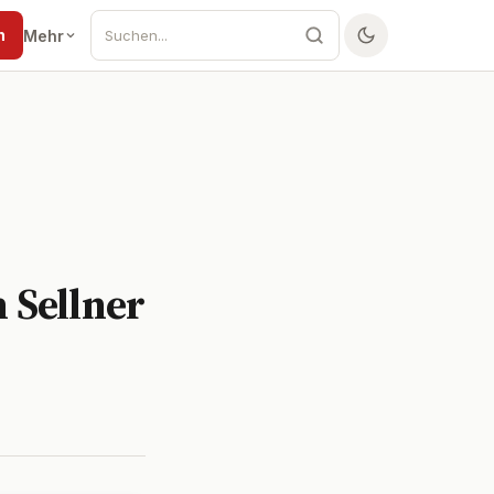
n
Mehr
n Sellner