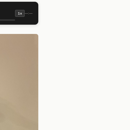
—:—
1x