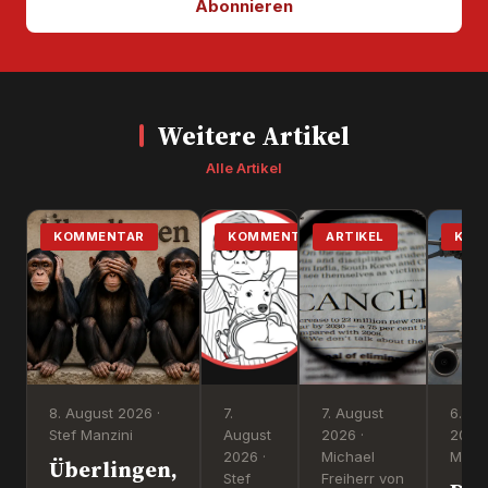
Abonnieren
Weitere Artikel
Alle Artikel
KOMMENTAR
KOMMENTAR
ARTIKEL
KOM
8. August 2026 ·
7.
7. August
6. Au
Stef Manzini
August
2026 ·
2026 
2026 ·
Michael
Manzi
Überlingen,
Stef
Freiherr von