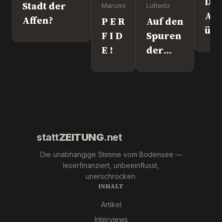
Dr
Stadt der
Manzini
Lüttwitz
Att
Affen?
P E R
Auf den
üb
F I D
Spuren
Lei
E !
der
We
"Krebs-
´s
Mafia."
wir
Pfizer
und Co.
statt
ZEITUNG
.net
Die unabhängige Stimme vom Bodensee —
leserfinanziert, unbeeinflusst,
unerschrocken.
INHALT
Artikel
Interviews