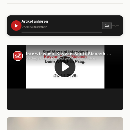
Artikel anhören
▶
—:—
1x
Vorlesefunktion