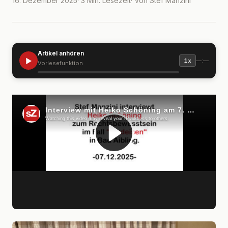
16. Dezember 2025
· 3 Min. Lesezeit
· Von Stef Manzini
Artikel anhören
▶
—:—
1x
Vorlesefunktion