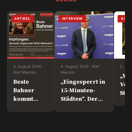
Alle Artikel
ARTIKEL
INTERVIEW
KOM
4. August 2026 ·
4. August 2026 · Stef
2. Aug
Stef Manzini
Manzini
„Mi
Beate
„Eingesperrt in
Vol
Bahner
15-Minuten-
Steht d
kommt
Städten“. Der
nach
Europapolitiker
Überlingen!
Marc Jongen
(ESN).