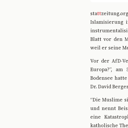
s
ta
tt
zeitung.o
Islamisierung 
instrumentalis
Blatt vor den 
weil er seine M
Vor der AfD-Ve
Europa?”, am 
Bodensee hatte
Dr. David Berge
“Die Muslime si
und nennt Beis
eine Katastrop
katholische The