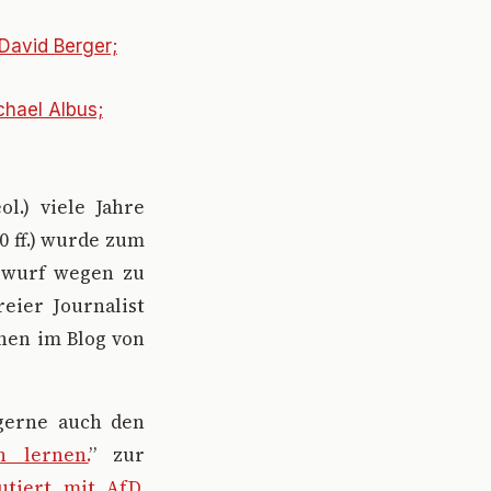
 David Berger;
chael Albus;
ol.) viele Jahre
0 ff.) wurde zum
uswurf wegen zu
reier Journalist
onen im Blog von
 gerne auch den
 lernen.
” zur
utiert mit AfD.