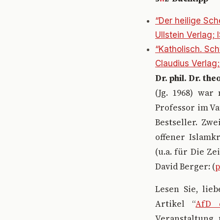
“Der heilige Sch
Ullstein Verlag
“Katholisch. Sch
Claudius Verla
Dr. phil. Dr. the
(Jg. 1968) war 
Professor im Va
Bestseller. Zw
offener Islamkr
(u.a. für Die Z
David Berger: (
p
Lesen Sie, lieb
Artikel “
AfD 
Veranstaltung