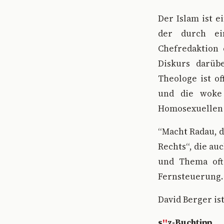
Der Islam ist e
der durch ei
Chefredaktion 
Diskurs darübe
Theologe ist of
und die woke 
Homosexuellen 
“Macht Radau, d
Rechts“, die au
und Thema oft 
Fernsteuerung.
David Berger is
s
!!
z-Buchtipp