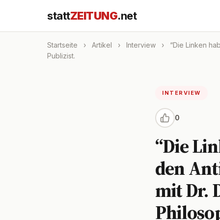
statt
ZEITUNG
.net
Startseite
›
Artikel
›
Interview
›
“Die Linken habe
Publizist.
INTERVIEW
0
“Die Lin
den Ant
mit Dr. 
Philosop