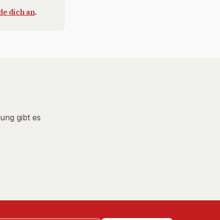
e dich an
.
ung gibt es