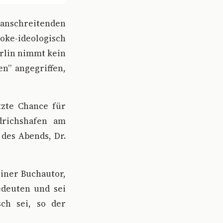
anschreitenden
oke-ideologisch
rlin nimmt kein
n” angegriffen,
tzte Chance für
drichshafen am
des Abends, Dr.
liner Buchautor,
edeuten und sei
sch sei, so der