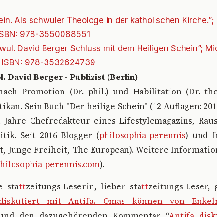
ein. Als schwuler Theologe in der katholischen Kirche.”;
; ISBN: 978-3550088551
wul. David Berger Schluss mit dem Heiligen Schein”; Mi
g; ISBN: 978-3532624739
ol. David Berger - Publizist (Berlin)
nach Promotion (Dr. phil.) und Habilitation (Dr. the
tikan. Sein Buch "Der heilige Schein" (12 Auflagen: 201
ei Jahre Chefredakteur eines Lifestylemagazins, Ra
itik. Seit 2016 Blogger (
philosophia-perennis
) und f
eit, Junge Freiheit, The European). Weitere Informati
hilosophia-perennis.com
).
e sta
tt
zeitungs-Leserin, lieber sta
tt
zeitungs-Leser,
diskutiert mit Antifa. Omas können von Enkeln
 und den dazugehörenden Kommentar “
Antifa disk