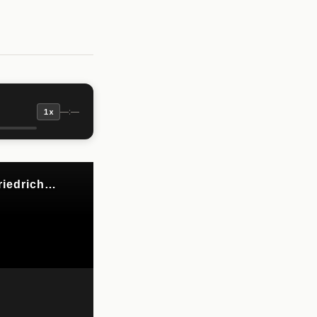
—:—
1x