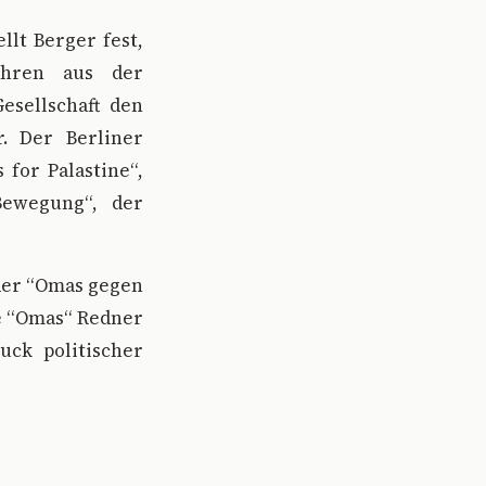
llt Berger fest,
ahren aus der
esellschaft den
r. Der Berliner
 for Palastine“,
Bewegung“, der
 der “Omas gegen
ie “Omas“ Redner
uck politischer