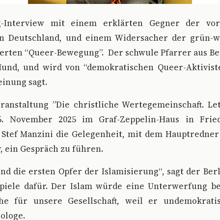
rg-Interview mit einem erklärten Gegner der vor
in Deutschland, und einem Widersacher der grün-w
ierten “Queer-Bewegung”. Der schwule Pfarrer aus Be
Mund, und wird von “demokratischen Queer-Aktiviste
einung sagt.
ranstaltung ”Die christliche Wertegemeinschaft. Le
5. November 2025 im Graf-Zeppelin-Haus in Frie
 Stef Manzini die Gelegenheit, mit dem Hauptredner 
r, ein Gespräch zu führen.
nd die ersten Opfer der Islamisierung“, sagt der Ber
piele dafür. Der Islam würde eine Unterwerfung b
he für unsere Gesellschaft, weil er undemokrati
ologe.