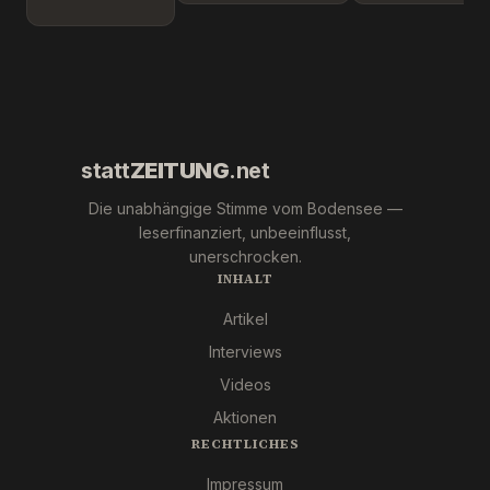
Leipzig.
Überlingen!
Marc Jong
Wer war
(ESN).
´s
wirklich?
statt
ZEITUNG
.net
Die unabhängige Stimme vom Bodensee —
leserfinanziert, unbeeinflusst,
unerschrocken.
INHALT
Artikel
Interviews
Videos
Aktionen
RECHTLICHES
Impressum