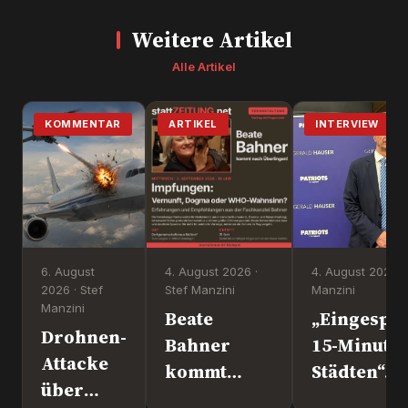
Weitere Artikel
Alle Artikel
KOMMENTAR
ARTIKEL
INTERVIEW
6. August
4. August 2026 ·
4. August 2026 ·
2026 · Stef
Stef Manzini
Manzini
Manzini
Beate
„Eingesper
Drohnen-
Bahner
15-Minute
Attacke
kommt
Städten“. 
über
nach
Europapoli