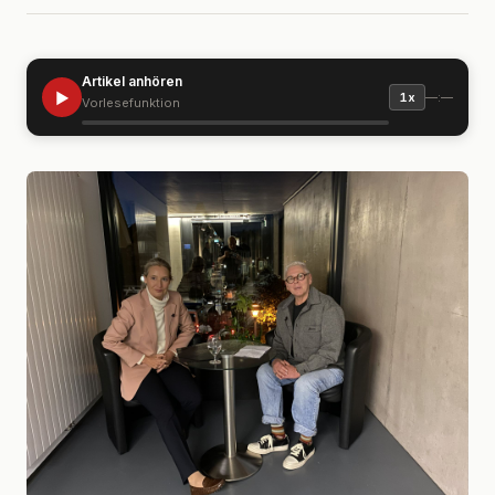
Artikel anhören
▶
—:—
1x
Vorlesefunktion