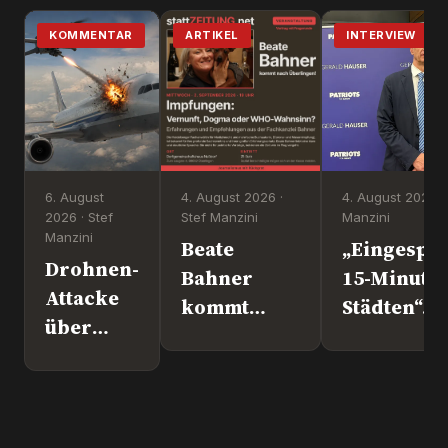
KOMMENTAR
ARTIKEL
INTERVIEW
6. August
4. August 2026 ·
4. August 2026 ·
2026 · Stef
Stef Manzini
Manzini
Manzini
Beate
„Eingesper
Drohnen-
Bahner
15-Minute
Attacke
kommt
Städten“. 
über
nach
Europapoli
Leipzig.
Überlingen!
Marc Jong
Wer war
(ESN).
´s
wirklich?