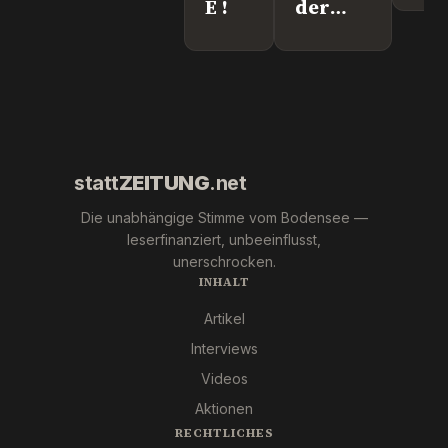
E !
der
We
"Krebs-
´s
Mafia."
wir
Pfizer
und Co.
statt
ZEITUNG
.net
Die unabhängige Stimme vom Bodensee —
leserfinanziert, unbeeinflusst,
unerschrocken.
INHALT
Artikel
Interviews
Videos
Aktionen
RECHTLICHES