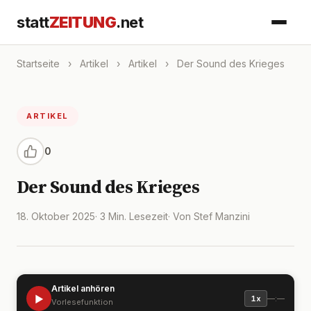
statt
ZEITUNG
.net
Startseite
›
Artikel
›
Artikel
›
Der Sound des Krieges
ARTIKEL
0
Der Sound des Krieges
18. Oktober 2025
· 3 Min. Lesezeit
· Von Stef Manzini
Artikel anhören
▶
—:—
1x
Vorlesefunktion