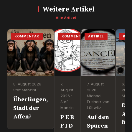
Weitere Artikel
Alle Artikel
KOMMENTAR
KOMMENTAR
ARTIKEL
KOM
8. August 2026 ·
7.
7. August
6. Au
Stef Manzini
August
2026 ·
2026 
2026 ·
Michael
Manzi
Überlingen,
Stef
Freiherr von
Dr
Stadt der
Manzini
Lüttwitz
Att
Affen?
P E R
Auf den
üb
F I D
Spuren
Lei