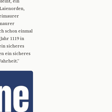
Meint, ein
 Laienorden,
reimaurer
imaurer
ch schon einmal
ahr 1119 in
ein sicheres
en ein sicheres
Wahrheit.”