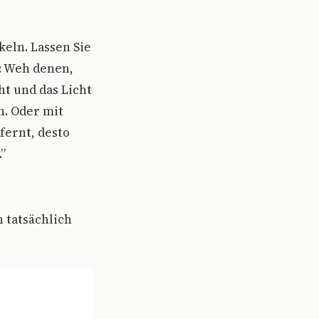
eln. Lassen Sie
0: Weh denen,
ht und das Licht
n. Oder mit
fernt, desto
”
 tatsächlich