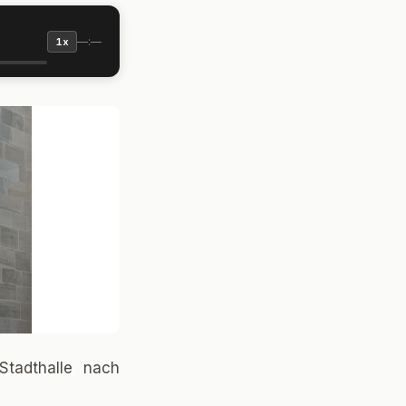
—:—
1x
tadthalle nach