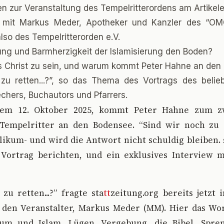
en zur Veranstaltung des Tempelritterordens am Artikel
w mit Markus Meder, Apotheker und Kanzler des “OMC
also des Tempelritterorden e.V.
ung und Barmherzigkeit der Islamisierung den Boden?
 Christ zu sein, und warum kommt Peter Hahne an den
zu retten...?”, so das Thema des Vortrags des beli
chers, Buchautors und Pfarrers.
em 12. Oktober 2025, kommt Peter Hahne zum z
Tempelritter an den Bodensee. “Sind wir noch zu ret
ikum- und wird die Antwort nicht schuldig bleiben. 
Vortrag berichten, und ein exklusives Interview 
zu retten...?” fragte sta
tt
zeitung.org bereits jetzt
 den Veranstalter, Markus Meder (MM). Hier das Wor
um und Islam, Lügen, Vergebung, die Bibel, Spre