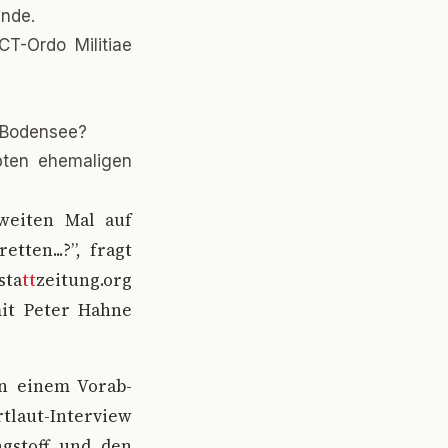
ende.
T-Ordo Militiae
 Bodensee?
ebten ehemaligen
weiten Mal auf
ten...?”, fragt
sta
tt
zeitung.org
mit Peter Hahne
 in einem Vorab-
tlaut-Interview
ngstoff und den