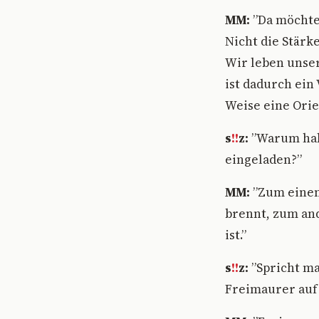
MM:
”Da möchte 
Nicht die Stärk
Wir leben unser
ist dadurch ein
Weise eine Orie
s
!!
z:
”Warum hab
eingeladen?”
MM:
”Zum einen 
brennt, zum and
ist.”
s
!!
z:
”Spricht ma
Freimaurer auf