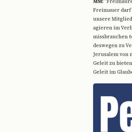
MM:
”Freimaurer
Freimauer darf
unsere Mitglie
agieren im Verb
missbrauchen t
deswegen zu Ve
Jerusalem von n
Geleit zu biete
Geleit im Glaub