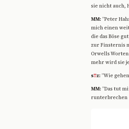
sie nicht auch,
MM:
”Peter Hahn
mich einen weite
die das Böse gu
zur Finsternis 
Orwells Worten:
mehr wird sie j
s
!!
z:
”Wie gehen 
MM:
”Das tut m
runterbrechen a