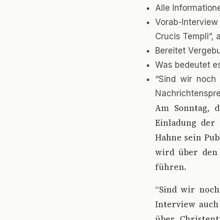
Alle Information
Vorab-Intervie
Crucis Templi”, 
Bereitet Vergeb
Was bedeutet es
“Sind wir noch 
Nachrichtenspre
A
m Sonntag, d
Einladung der 
Hahne sein Publ
wird über den 
führen.
“Sind wir noch 
Interview auch
über Christent