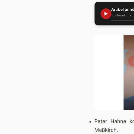
Artikel anh
▶
Vorlesefunkt
Peter Hahne k
Meßkirch.