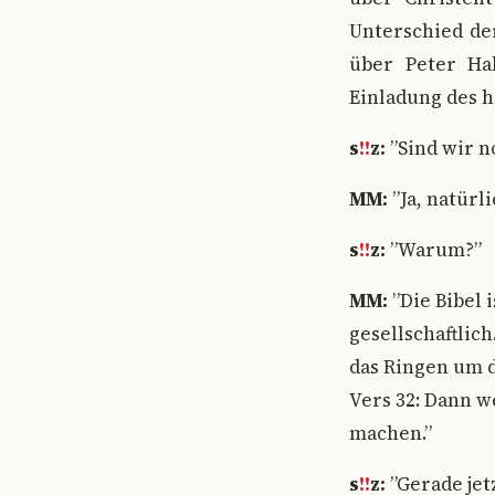
Unterschied de
über Peter Hah
Einladung des 
s
!!
z:
”Sind wir n
MM:
”Ja, natürl
s
!!
z:
”Warum?”
MM:
”Die Bibel 
gesellschaftlich
das Ringen um d
Vers 32: Dann w
machen.”
s
!!
z:
”Gerade jet