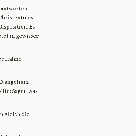
 antworten:
 Christentums.
isposition. Es
etet in gewisser
er Hahne
 Evangelium
llte: Sagen was
n gleich die