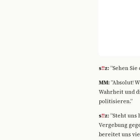
s
!!
z:
”Sehen Sie 
MM:
”Absolut! W
Wahrheit und d
politisieren.”
s
!!
z:
”Steht uns 
Vergebung gegen
bereitet uns vi