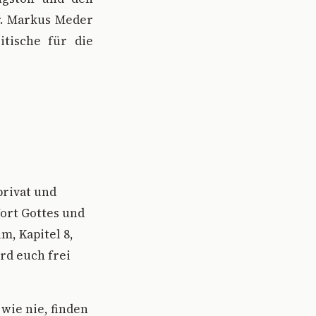
r. Markus Meder
itische für die
privat und
Wort Gottes und
, Kapitel 8,
rd euch frei
wie nie, finden