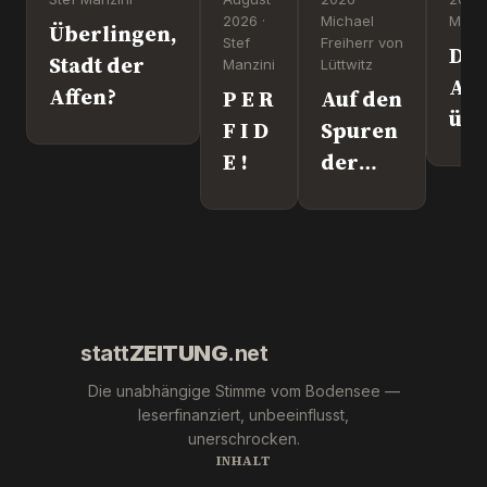
2026 ·
Michael
Manzi
Überlingen,
Stef
Freiherr von
Dr
Stadt der
Manzini
Lüttwitz
Att
Affen?
P E R
Auf den
üb
F I D
Spuren
Lei
E !
der
We
"Krebs-
´s
Mafia."
wir
Pfizer
und Co.
statt
ZEITUNG
.net
Die unabhängige Stimme vom Bodensee —
leserfinanziert, unbeeinflusst,
unerschrocken.
INHALT