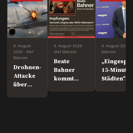
6. August
4. August 2026 ·
4. August 2026 ·
2026 · Stef
Stef Manzini
Manzini
Manzini
Beate
„Eingesper
Drohnen-
Bahner
15-Minute
Attacke
kommt
Städten“. 
über
nach
Europapoli
Leipzig.
Überlingen!
Marc Jong
Wer war
(ESN).
´s
wirklich?