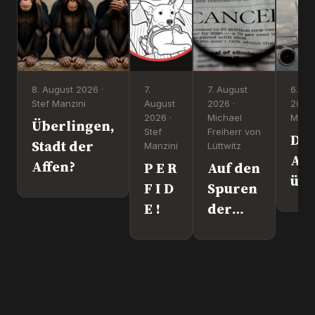
8. August 2026 ·
7.
7. August
6. Au
Stef Manzini
August
2026 ·
2026 
2026 ·
Michael
Manzi
Überlingen,
Stef
Freiherr von
Dr
Stadt der
Manzini
Lüttwitz
Att
Affen?
P E R
Auf den
üb
F I D
Spuren
Lei
E !
der
We
"Krebs-
´s
Mafia."
wir
Pfizer
und Co.