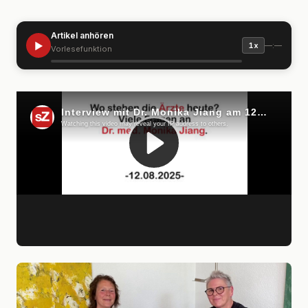
Artikel anhören
▶
—:—
1x
Vorlesefunktion