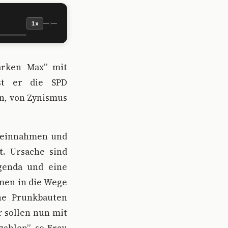
—:—
1x
arken Max” mit
sst er die SPD
n, von Zynismus
uereinnahmen und
t. Ursache sind
Agenda und eine
hmen in die Wege
che Prunkbauten
r sollen nun mit