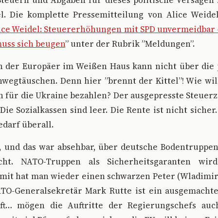
teuern und Abgaben für dieses politische Versagen z
el. Die komplette Pressemitteilung von Alice Weidel
ice Weidel: Steuererhöhungen mit SPD unvermeidbar 
muss sich beugen
” unter der Rubrik ”Meldungen”.
n der Europäer im Weißen Haus kann nicht über die 
wegtäuschen. Denn hier ”brennt der Kittel”! Wie wi
n für die Ukraine bezahlen? Der ausgepresste Steue
Die Sozialkassen sind leer. Die Rente ist nicht sicher.
darf überall.
, und das war absehbar, über deutsche Bodentruppen
cht. NATO-Truppen als Sicherheitsgaranten wir
mit hat man wieder einen schwarzen Peter (Wladimir
ATO-Generalsekretär Mark Rutte ist ein ausgemachte
aft… mögen die Auftritte der Regierungschefs auc