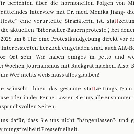
ir berichten über die hormonellen Folgen von Mi
rüttelndes Interview mit Dr. med. Monika Jiang- di
teste” eine verurteilte Straftäterin ist. sta
tt
zeitu
die aktuellen ”Biberacher-Bauernproteste”, bei dene
 2025 um 8 Uhr eine Protestkundgebung direkt vor 
le Interessierten herzlich eingeladen sind, auch AfA-R
or Ort sein. Wir haben einiges in petto und w
 Wochen Journalismus mit Rückgrat machen. Also: Bl
denn: Wer nichts weiß muss alles glauben!
lle wünscht Ihnen das gesamte sta
tt
zeitungs-Team
use oder in der Ferne. Lassen Sie uns alle zusammen 
nspruchsvollen Zeiten.
ns dafür, dass Sie uns nicht ”hängenlassen”- und 
einungsfreiheit! Pressefreiheit!