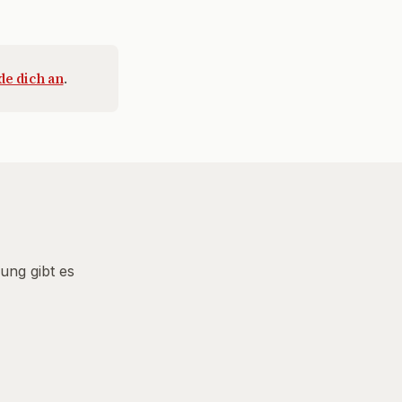
e dich an
.
ung gibt es