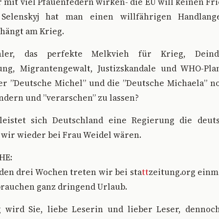
 mit viel Pfauenfedern wirken- die EU will keinen Frie
t Selenskyj hat man einen willfährigen Handlang
 hängt am Krieg.
ler, das perfekte Melkvieh für Krieg, Deindus
ng, Migrantengewalt, Justizskandale und WHO-Pla
er ”Deutsche Michel” und die ”Deutsche Michaela” n
ndern und ”verarschen” zu lassen?
eistet sich Deutschland eine Regierung die deut
 wir wieder bei Frau Weidel wären.
HE:
en drei Wochen treten wir bei sta
tt
zeitung.org einm
brauchen ganz dringend Urlaub.
g wird Sie, liebe Leserin und lieber Leser, dennoc