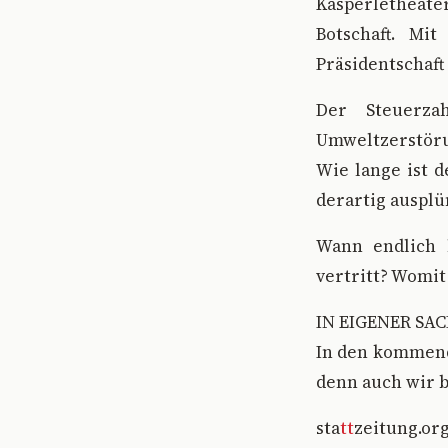
Kasperletheater
Botschaft. Mi
Präsidentschaft
Der Steuerzah
Umweltzerstöru
Wie lange ist d
derartig ausplü
Wann endlich l
vertritt? Womit
IN EIGENER SAC
In den kommend
denn auch wir 
sta
tt
zeitung.or