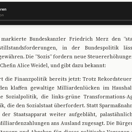
ören
ion
markierte Bundeskanzler Friedrich Merz den ”st
stillstandsforderungen, in der Bundespolitik lä
ewähren. Die ”Sozis” fordern neue Steuererhöhunge
-Chefin Alice Weidel, und gibt dazu bekannt:
rt die Finanzpolitik bereits jetzt: Trotz Rekordste
lden klaffen gewaltige Milliardenlücken im Haushal
e Sozialpolitik, die links-grüne Transformations-
ik, die den Sozialstaat überfordert. Statt Sparmaßna
 der Staatsapparat weiter aufgebläht, palastähnli
Milliardenzahlungen ans Ausland zugesagt. Die Bürge