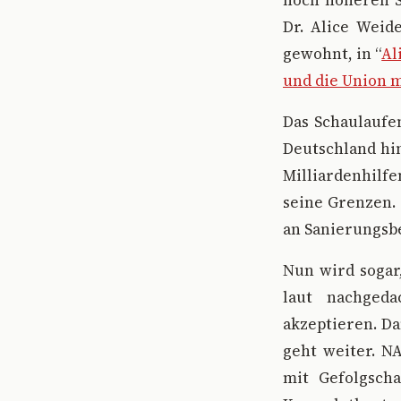
noch höheren S
Dr. Alice Weid
gewohnt, in “
Al
und die Union 
Das Schaulaufe
Deutschland hin
Milliardenhilfe
seine Grenzen. 
an Sanierungsbe
Nun wird sogar
laut nachgeda
akzeptieren. Da
geht weiter. N
mit Gefolgsch