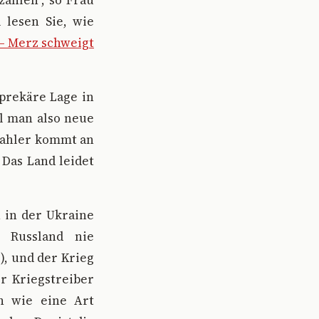
ahlen”, so Frau
 lesen Sie, wie
– Merz schweigt
prekäre Lage in
ll man also neue
rzahler kommt an
 Das Land leidet
 in der Ukraine
d Russland nie
), und der Krieg
r Kriegstreiber
h wie eine Art