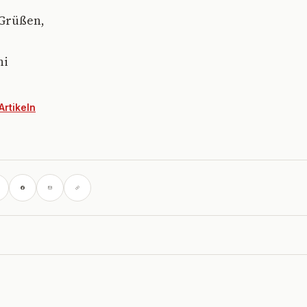
 Grüßen,
ni
Artikeln