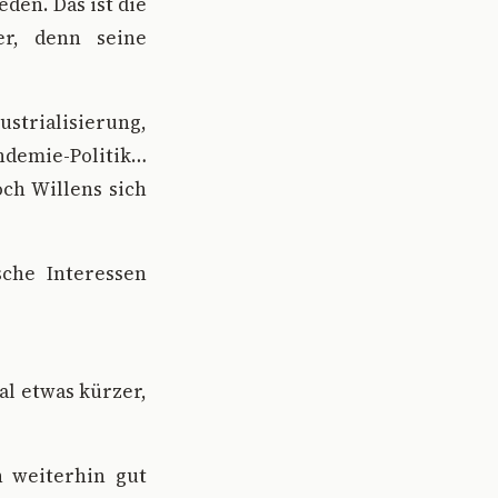
den. Das ist die
er, denn seine
trialisierung,
ndemie-Politik…
och Willens sich
sche Interessen
al etwas kürzer,
h weiterhin gut