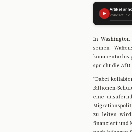
Artikel anh
▶
Vorlesefunkt
I
n Washington 
seinen Waffen
kommentarlos g
spricht die AfD
”Dabei kollabie
Billionen-Schu
eine ausufernd
Migrationspolit
zu leiten wird
finanziert und 