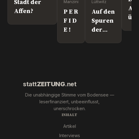
Stadt der
Manzini
Lüttwitz
Att
Affen?
P E R
Auf den
üb
F I D
Spuren
Lei
E !
der
We
"Krebs-
´s
Mafia."
wir
Pfizer
und Co.
statt
ZEITUNG
.net
Die unabhängige Stimme vom Bodensee —
leserfinanziert, unbeeinflusst,
unerschrocken.
INHALT
Artikel
Interviews