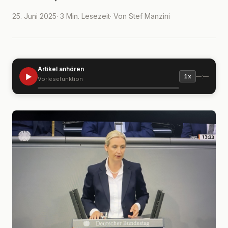
25. Juni 2025
· 3 Min. Lesezeit
· Von Stef Manzini
Artikel anhören
▶
—:—
1x
Vorlesefunktion