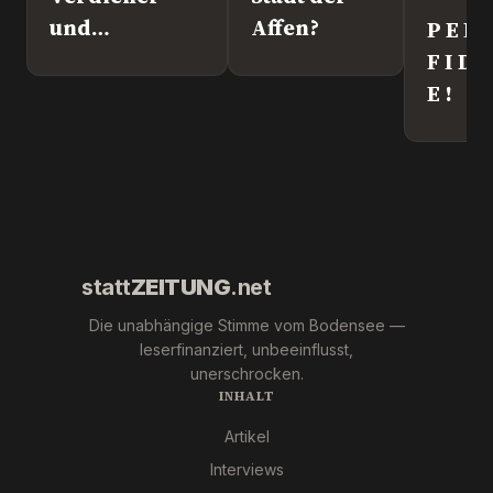
und
Affen?
P E R
Kriegstreiber.
F I D
„Ronny“
E !
Weikl im
Interview.
statt
ZEITUNG
.net
Die unabhängige Stimme vom Bodensee —
leserfinanziert, unbeeinflusst,
unerschrocken.
INHALT
Artikel
Interviews