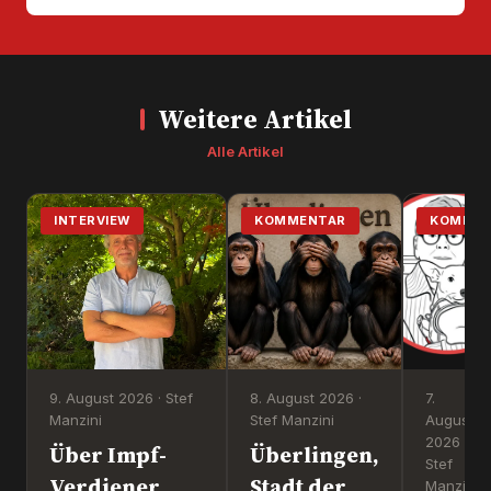
Weitere Artikel
Alle Artikel
INTERVIEW
KOMMENTAR
KOMMEN
9. August 2026 · Stef
8. August 2026 ·
7.
Manzini
Stef Manzini
August
2026 ·
Über Impf-
Überlingen,
Stef
Verdiener
Stadt der
Manzini