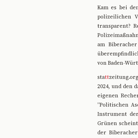
K
am es bei de
polizeilichen 
transparent? R
Polizeimaßnahm
am Biberacher
überempfindlic
von Baden-Würt
sta
tt
zeitung.or
2024, und den 
eigenen Reche
”Politischen A
Instrument der
Grünen scheint
der Biberacher