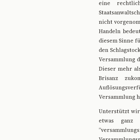
eine rechtli
Staatsanwaltsc
nicht vorgenom
Handeln bedeute
diesem Sinne fü
den Schlagstock
Versammlung di
Dieser mehr al
Brisanz zuko
Auflösungsverf
Versammlung ha
Unterstützt wir
etwas ganz a
”versammlungsr
Versammlungs