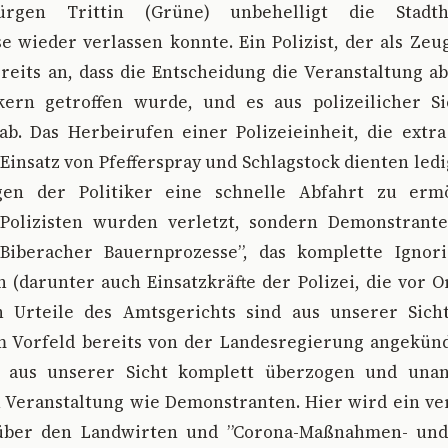
ürgen Trittin (Grüne) unbehelligt die Stadtha
 wieder verlassen konnte. Ein Polizist, der als Zeu
eits an, dass die Entscheidung die Veranstaltung a
kern getroffen wurde, und es aus polizeilicher S
ab. Das Herbeirufen einer Polizeieinheit, die extr
 Einsatz von Pfefferspray und Schlagstock dienten ledi
ugen der Politiker eine schnelle Abfahrt zu ermö
 Polizisten wurden verletzt, sondern Demonstrant
Biberacher Bauernprozesse”, das komplette Ignor
(darunter auch Einsatzkräfte der Polizei, die vor Or
 Urteile des Amtsgerichts sind aus unserer Sicht
m Vorfeld bereits von der Landesregierung angekünd
d aus unserer Sicht komplett überzogen und una
n Veranstaltung wie Demonstranten. Hier wird ein v
über den Landwirten und ”Corona-Maßnahmen- und 