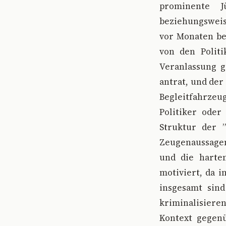
prominente J
beziehungsweise
vor Monaten ber
von den Politi
Veranlassung g
antrat, und der
Begleitfahrze
Politiker oder
Struktur der ”
Zeugenaussagen 
und die harten
motiviert, da i
insgesamt sin
kriminalisiere
Kontext gegen