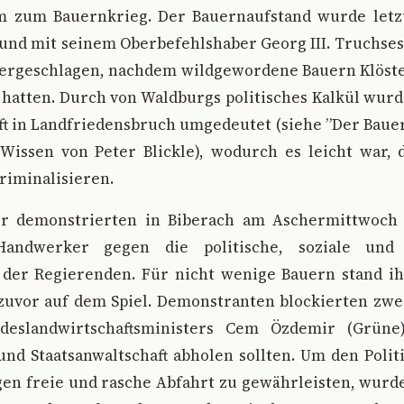
m zum Bauernkrieg. Der Bauernaufstand wurde letz
und mit seinem Oberbefehlshaber Georg III. Truchses
edergeschlagen, nachdem wildgewordene Bauern Klöste
 hatten. Durch von Waldburgs politisches Kalkül wur
t in Landfriedensbruch umgedeutet (siehe ”Der Baue
-Wissen von Peter Blickle), wodurch es leicht war, 
riminalisieren.
ter demonstrierten in Biberach am Aschermittwoch
ndwerker gegen die politische, soziale und w
er Regierenden. Für nicht wenige Bauern stand ih
 zuvor auf dem Spiel. Demonstranten blockierten zwe
deslandwirtschaftsministers Cem Özdemir (Grüne)
und Staatsanwaltschaft abholen sollten. Um den Poli
gen freie und rasche Abfahrt zu gewährleisten, wurd