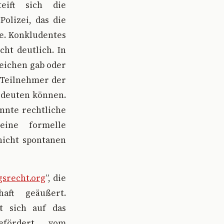
eift sich die
olizei, das die
e. Konkludentes
cht deutlich. In
zeichen gab oder
e Teilnehmer der
 deuten können.
nnte rechtliche
eine formelle
nicht spontanen
srecht.org
”, die
aft geäußert.
at sich auf das
gefördert vom