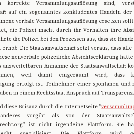
ch korrekte Versammlungsauflösung sind, verst
haft auf ein sogenanntes konkludentes Handeln der P
mene verbale Versammlungsauflösung ersetzen sollt
t, die Polizei macht durch ihr Verhalten ihre Absi
hrte die Polizei bei den Prozessen aus, dass sie Hand
 erhob. Die Staatsanwaltschaft setzt voraus, dass all
ese nonverbale polizeiliche Absichtserklärung hätte
s anzweifelbaren Annahme der Staatsanwaltschaft kö
mmen, weil damit eingeräumt wird, dass k
ügung erfolgt ist. Teilnehmer einer spontanen und 
ben in einem Rechtsstaat Anspruch auf Transparenz.
d diese Brisanz durch die Internetseite ”
versammlung
nderes vorgibt als von der Staatsanwaltsch
echt.org” ist nicht irgendeine Plattform. Sie h
recht spezialisiert. Die Plattform wird 