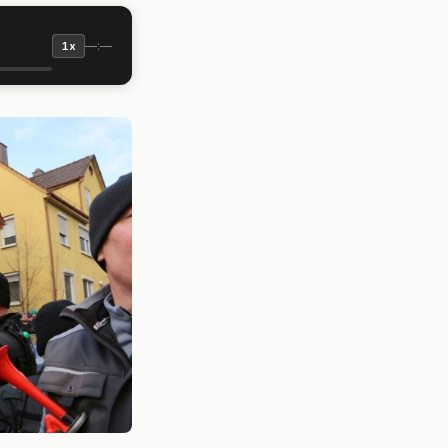
—:—
1x