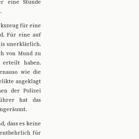
er eine Stunde
.
rkszeug für eine
. Für eine auf
is unerklärlich.
ich von Mund zu
erteilt haben.
enauso wie die
likte angeklagt
en der Polizei
führer hat das
ingeräumt.
d, dass es keine
entbehrlich für