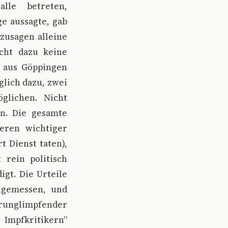
lle betreten,
ge aussagte, gab
bzusagen alleine
icht dazu keine
a aus Göppingen
glich dazu, zwei
glichen. Nicht
en. Die gesamte
ieren wichtiger
t Dienst taten),
 rein politisch
igt. Die Urteile
ngemessen, und
erunglimpfender
Impfkritikern”