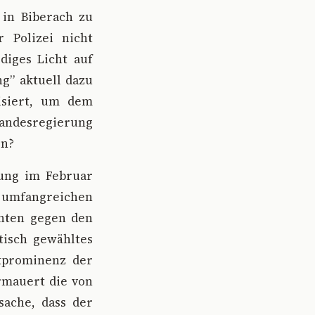
 in Biberach zu
r Polizei nicht
diges Licht auf
g” aktuell dazu
isiert, um dem
Landesregierung
en?
tung im Februar
e umfangreichen
nten gegen den
tisch gewähltes
itprominenz der
rmauert die von
sache, dass der