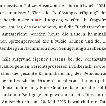
m massiven Polizeieinsatz am Aschermittwoch 2024
Versäumnissen? War die ”Auflösungsverfügung” de
echerchen der sta
tt
zeitung.org werfen ein fragwür
en am Tag des Geschehens, und die ”Rechtsprechun
 Amtsgericht. Werden heute die Bauern kriminal
hen Spitzenpersonal der B´90/die Grünen und der 
temberg im Nachhinein noch Genugtuung zu schenk
g hält aufgrund eigener Präsenz bei der Veranstal
darauffolgenden Gerichtsprozessen in Biberach, sowi
rchen die gesamte Kriminalisierung der Demonstra
schermittwoch der Grünen” in Biberach für ein poli
 Einschüchterung. Eine Gefahrenlage für die Pol
 zu keiner Zeit gegeben gewesen zu sein. Dies unte
 Amtsrichterin am 20. Mai 2025 bewahrheitete Tat