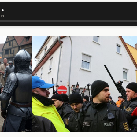
ören
ion