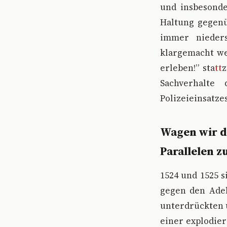
und insbesonde
Haltung gegenü
immer nieders
klargemacht wer
erleben!” sta
tt
z
Sachverhalte
Polizeieinsatze
Wagen wir d
Parallelen 
1524 und 1525 s
gegen den Adel
unterdrückten u
einer explodie