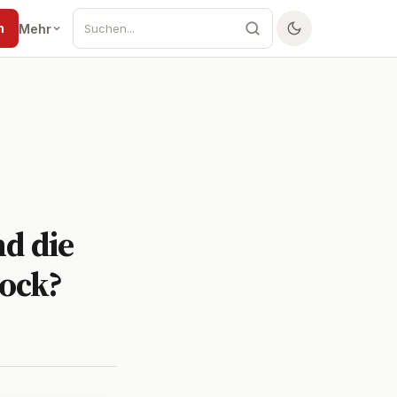
n
Mehr
d die
ock?