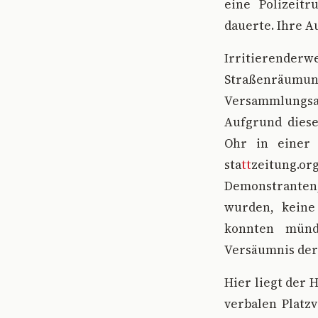
eine Polizeit
dauerte. Ihre 
Irritierenderwe
Straßenräumun
Versammlungsauf
Aufgrund diese
Ohr in einer 
sta
tt
zeitung.o
Demonstranten,
wurden, keine
konnten mündl
Versäumnis der
Hier liegt der 
verbalen Platz