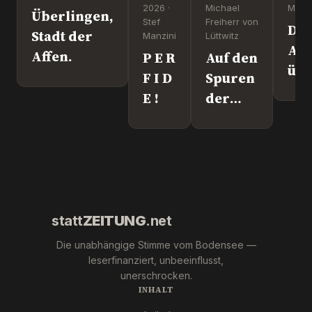
2026 ·
Michael
Manzi
Überlingen,
Stef
Freiherr von
Dr
Stadt der
Manzini
Lüttwitz
Att
Affen.
P E R
Auf den
üb
F I D
Spuren
Lei
E !
der
We
"Krebs-
´s
Mafia."
wir
Pfizer
und Co.
statt
ZEITUNG
.net
Die unabhängige Stimme vom Bodensee —
leserfinanziert, unbeeinflusst,
unerschrocken.
INHALT