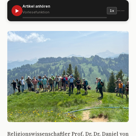
Artikel anhören
▶
—:—
1x
Vorlesefunktion
R
eligionswissenschaftler Prof. Dr. Dr. Daniel von