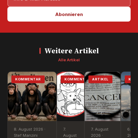
Abonnieren
Weitere Artikel
Alle Artikel
KOMMENTAR
KOMMENTAR
ARTIKEL
KOM
8. August 2026 ·
7.
7. August
6. Au
Stef Manzini
August
2026 ·
2026 