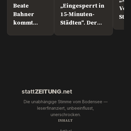
Beate
„Eingesperrt in
Vol
Bahner
15-Minuten-
Steht d
kommt
Städten“. Der
nach
Europapolitiker
Überlingen!
Marc Jongen
(ESN).
statt
ZEITUNG
.net
Die unabhängige Stimme vom Bodensee —
leserfinanziert, unbeeinflusst,
unerschrocken.
INHALT