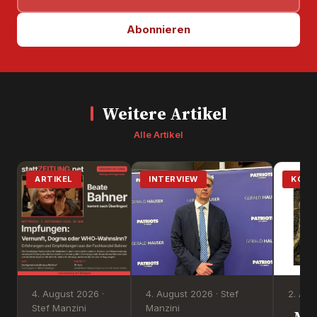
Abonnieren
Weitere Artikel
Alle Artikel
ARTIKEL
INTERVIEW
KOM
4. August 2026 ·
4. August 2026 · Stef
2. Aug
Stef Manzini
Manzini
„Mi