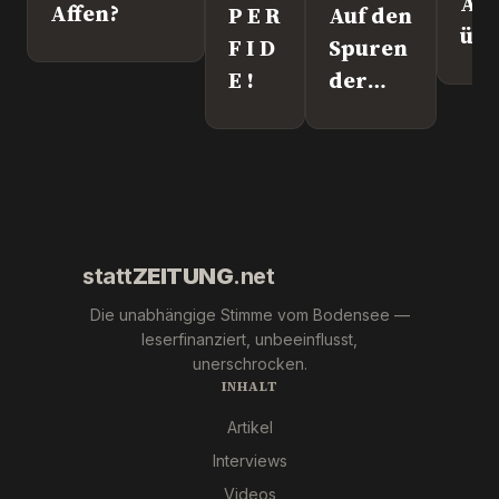
Att
Affen?
P E R
Auf den
üb
F I D
Spuren
Lei
E !
der
We
"Krebs-
´s
Mafia."
wir
Pfizer
und Co.
statt
ZEITUNG
.net
Die unabhängige Stimme vom Bodensee —
leserfinanziert, unbeeinflusst,
unerschrocken.
INHALT
Artikel
Interviews
Videos