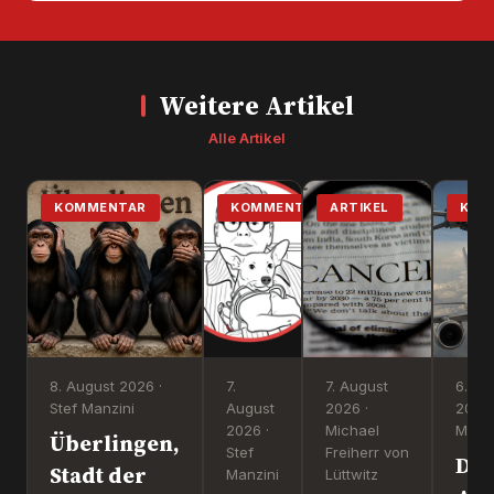
Weitere Artikel
Alle Artikel
KOMMENTAR
KOMMENTAR
ARTIKEL
KOM
8. August 2026 ·
7.
7. August
6. Au
Stef Manzini
August
2026 ·
2026 
2026 ·
Michael
Manzi
Überlingen,
Stef
Freiherr von
Dr
Stadt der
Manzini
Lüttwitz