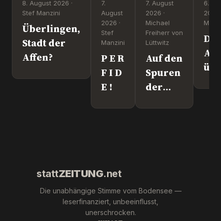
8. August 2026 ·
7.
7. August
6. Au
Stef Manzini
August
2026 ·
2026 
2026 ·
Michael
Manzi
Überlingen,
Stef
Freiherr von
Dr
Stadt der
Manzini
Lüttwitz
Att
Affen?
P E R
Auf den
üb
F I D
Spuren
Lei
E !
der
We
"Krebs-
´s
Mafia."
wir
Pfizer
und Co.
statt
ZEITUNG
.net
Die unabhängige Stimme vom Bodensee —
leserfinanziert, unbeeinflusst,
unerschrocken.