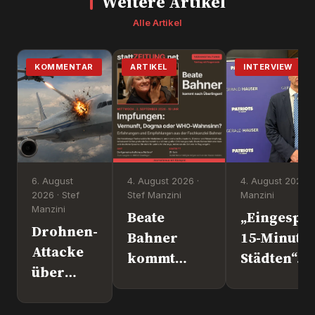
Weitere Artikel
Alle Artikel
KOMMENTAR
ARTIKEL
INTERVIEW
6. August
4. August 2026 ·
4. August 2026 ·
2026 · Stef
Stef Manzini
Manzini
Manzini
Beate
„Eingesper
Drohnen-
Bahner
15-Minute
Attacke
kommt
Städten“. 
über
nach
Europapoli
Leipzig.
Überlingen!
Marc Jong
Wer war