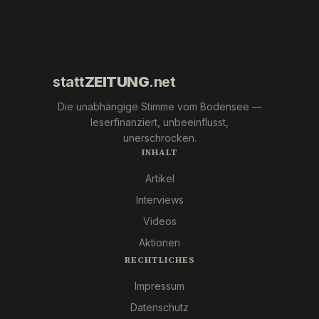
(ESN).
´s
wirklich?
statt
ZEITUNG
.net
Die unabhängige Stimme vom Bodensee —
leserfinanziert, unbeeinflusst,
unerschrocken.
INHALT
Artikel
Interviews
Videos
Aktionen
RECHTLICHES
Impressum
Datenschutz