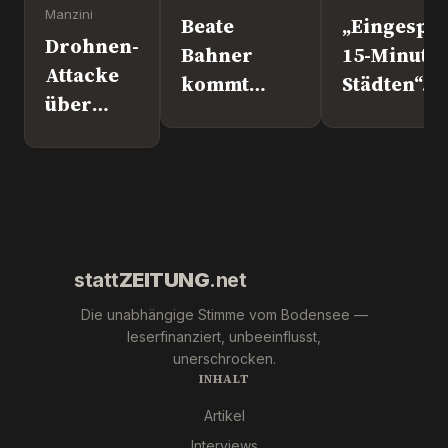
Manzini
Beate
„Eingesper
Drohnen-
Bahner
15-Minute
Attacke
kommt
Städten“. 
über
nach
Europapoli
Leipzig.
Überlingen!
Marc Jong
Wer war
(ESN).
´s
wirklich?
statt
ZEITUNG
.net
Die unabhängige Stimme vom Bodensee —
leserfinanziert, unbeeinflusst,
unerschrocken.
INHALT
Artikel
Interviews