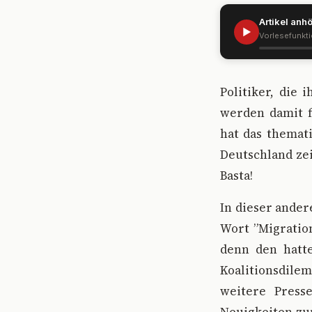
Artikel anh
▶
Vorlesefunkt
Politiker, die
werden damit f
hat das themati
Deutschland zei
Basta!
In dieser ander
Wort ”Migratio
denn den hatt
Koalitionsdile
weitere Presse