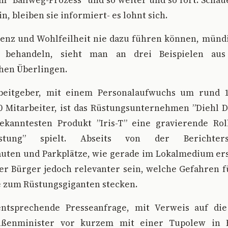
 ”Ballweg-Prozess” und so weiter und so fort. Schau
, bleiben sie informiert- es lohnt sich.
renz und Wohlfeilheit nie dazu führen können, münd
u behandeln, sieht man an drei Beispielen au
hen Überlingen.
beitgeber, mit einem Personalaufwuchs um rund 1
 Mitarbeiter, ist das Rüstungsunternehmen ”Diehl D
ekanntesten Produkt ”Iris-T” eine gravierende Ro
stung” spielt. Abseits von der Berichters
uten und Parkplätze, wie gerade im Lokalmedium ers
er Bürger jedoch relevanter sein, welche Gefahren f
 zum Rüstungsgiganten stecken.
ntsprechende Presseanfrage, mit Verweis auf die
ußenminister vor kurzem mit einer Tupolew in F