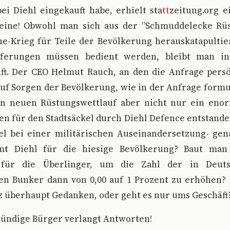
ei Diehl eingekauft habe, erhielt sta
tt
zeitung.org e
eine! Obwohl man sich aus der ”Schmuddelecke Rü
e-Krieg für Teile der Bevölkerung herauskatapultie
eferungen müssen bedient werden, bleibt man in
ft. Der CEO Helmut Rauch, an den die Anfrage persön
auf Sorgen der Bevölkerung, wie in der Anfrage formu
en neuen Rüstungswettlauf aber nicht nur ein en
n für den Stadtsäckel durch Diehl Defence entstande
iel bei einer militärischen Auseinandersetzung- gen
mt Diehl für die hiesige Bevölkerung? Baut man
 für die Überlinger, um die Zahl der in Deuts
en Bunker dann von 0,00 auf 1 Prozent zu erhöhen?
z überhaupt Gedanken, oder geht es nur ums Geschäft
mündige Bürger verlangt Antworten!