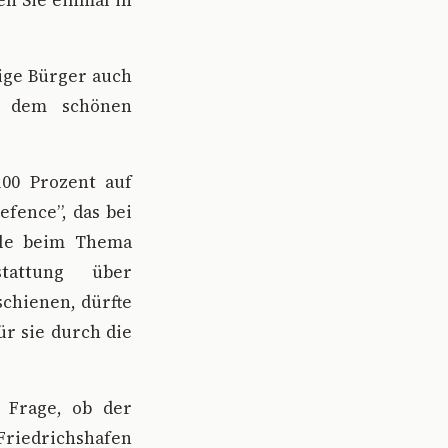
en Sie einmal in
ige Bürger auch
s dem schönen
00 Prozent auf
efence”, das bei
lle beim Thema
tattung über
chienen, dürfte
ür sie durch die
 Frage, ob der
riedrichshafen