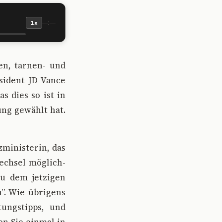
—:—
1x
en, tarnen- und
sident JD Vance
s dies so ist in
ung gewählt hat.
zministerin, das
echsel möglich-
u dem jetzigen
”. Wie übrigens
tungstipps, und