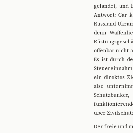
gelandet, und b
Antwort: Gar k
Russland-Ukrain
denn Waffenli
Rüstungsgeschä
offenbar nicht 
Es ist durch d
Steuereinnahme
ein direktes Z
also unternim
Schutzbunker,
funktionierend
über Zivilschut
Der freie und 