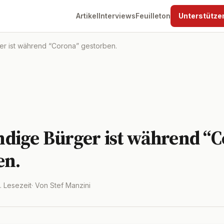
Artikel
Interviews
Feuilleton
Unterstütze
r ist während “Corona” gestorben.
dige Bürger ist während “
en.
n. Lesezeit
· Von Stef Manzini