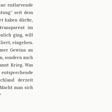
ine entlarvende
stung” seit dem
rt haben dürfte,
transparent im
lich ging, will
liert, eingehen.
ormer Gewinn an
n, sondern auch
annt Krieg. Was
 entsprechende
chland derzeit
 Macht man sich
?