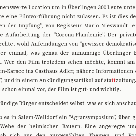
nnenswerte Location um in Überlingen 300 Leute unte
e eine Filmvorführung nicht zulassen. Es ist dies d
ten der Impfung”, von Regisseur Mario Nieswandt- e
ie Aufarbeitung der ”Corona-Plandemie”. Der privat
ürchtet wohl Anfeindungen von ”gewisser demokratisc
 er einmal, was genau der unmündige Überlinger 
. Wer den Film trotzdem sehen möchte, kommt am 2
n-Karsee ins Gasthaus Adler, nähere Informationen
, und in einem Ankündigungsartikel auf sta
tt
zeitung
 schon einmal vor, der Film ist gut- und wichtig.
ündige Bürger entscheidet selbst, was er sich anschau
ab es in Salem-Weildorf ein ”Agrarsymposium”, über 
 Wehe der heimischen Bauern. Eine angeregte und
gab sich aus den ausgewählten Themen, und Pod