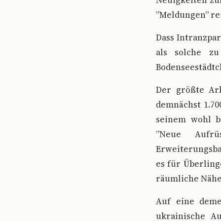
Neuigkeiten zum
”Meldungen” rein
Dass Intranzpa
als solche z
Bodenseestädtc
Der größte Ar
demnächst 1.700
seinem wohl b
”Neue Aufrü
Erweiterungsba
es für Überling
räumliche Nähe
Auf eine deme
ukrainische A