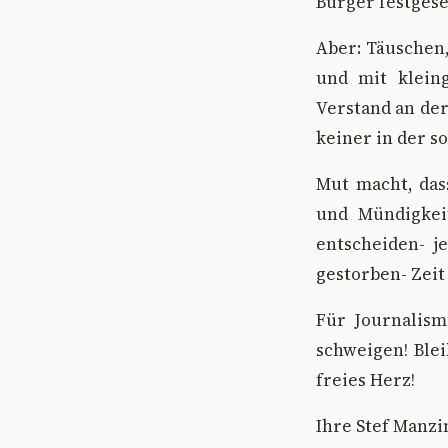
Bürger festgese
Aber: Täuschen,
und mit klein
Verstand an der
keiner in der s
Mut macht, das
und Mündigkeit
entscheiden- j
gestorben- Zeit 
Für Journalism
schweigen! Blei
freies Herz!
Ihre Stef Manzi