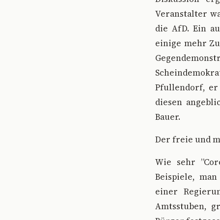
Veranstalter w
die AfD. Ein au
einige mehr Zu
Gegendemons
Scheindemokrat
Pfullendorf, er
diesen angebli
Bauer.
Der freie und m
Wie sehr ”Cor
Beispiele, man
einer Regieru
Amtsstuben, g