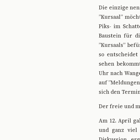
Die einzige ne
”Kursaal” möcht
Piks- im Schat
Baustein für d
”Kursaals” bef
so entscheidet
sehen bekommt
Uhr nach Wange
auf ”Meldungen”
sich den Termin
Der freie und m
Am 12. April g
und ganz viel
Diskussion er