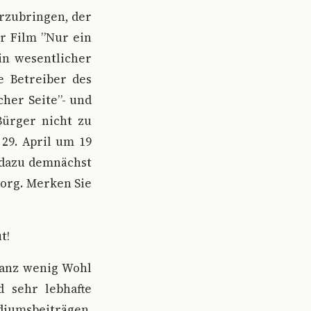
rzubringen, der
er Film ”Nur ein
in wesentlicher
e Betreiber des
her Seite”- und
Bürger nicht zu
9. April um 19
 dazu demnächst
.org. Merken Sie
t!
ganz wenig Wohl
 sehr lebhafte
iumsbeiträgen.