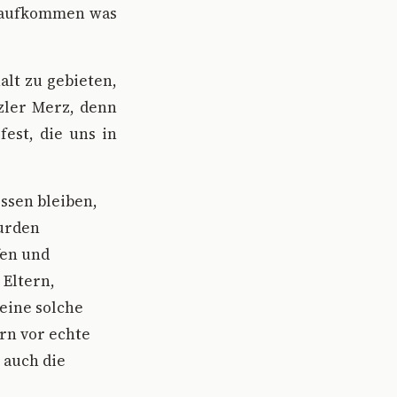
l aufkommen was
lt zu gebieten,
zler Merz, denn
est, die uns in
ssen bleiben,
wurden
fen und
 Eltern,
eine solche
rn vor echte
 auch die