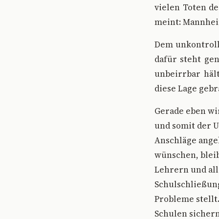
vielen Toten d
meint: Mannhei
Dem unkontroll
dafür steht ge
unbeirrbar häl
diese Lage gebr
Gerade eben wir
und somit der U
Anschläge angek
wünschen, bleib
Lehrern und al
Schulschließung
Probleme stell
Schulen sicher