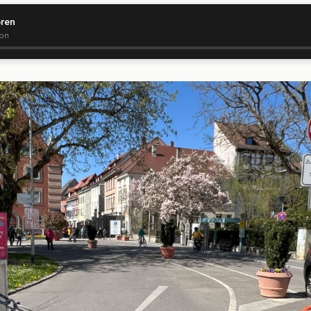
ören
ion