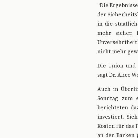
“Die Ergebnisse
der Sicherheit
in die staatlic
mehr sicher. 
Unversehrtheit
nicht mehr gewä
Die Union und 
sagt Dr. Alice W
Auch in Überli
Sonntag zum e
berichteten da
investiert. Sie
Kosten für das 
an den Barken p