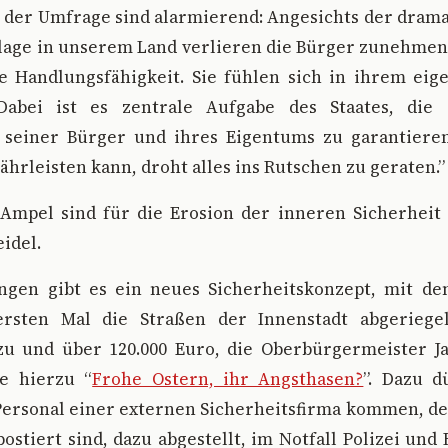
 der Umfrage sind alarmierend: Angesichts der dram
slage in unserem Land verlieren die Bürger zunehmen
he Handlungsfähigkeit. Sie fühlen sich in ihrem ei
Dabei ist es zentrale Aufgabe des Staates, die 
 seiner Bürger und ihres Eigentums zu garantiere
hrleisten kann, droht alles ins Rutschen zu geraten.”
Ampel sind für die Erosion der inneren Sicherheit 
eidel.
ngen gibt es ein neues Sicherheitskonzept, mit d
rsten Mal die Straßen der Innenstadt abgeriege
zu und über 120.000 Euro, die Oberbürgermeister Ja
he hierzu “
Frohe Ostern, ihr Angsthasen?
”. Dazu d
Personal einer externen Sicherheitsfirma kommen, d
ostiert sind, dazu abgestellt, im Notfall Polizei und