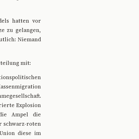
dels hatten vor
ze zu gelangen,
utlich: Niemand
teilung mit:
ionspolitischen
 Massenmigration
hmegesellschaft.
ierte Explosion
die Ampel die
r schwarz-roten
Union diese im