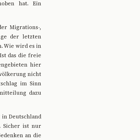
hoben hat. Ein
er Migrations-,
äge der letzten
 Wie wird es in
st das die freie
engebieten hier
evölkerung nicht
tschlag im Sinn
emitteilung dazu
t in Deutschland
. Sicher ist nur
Gedenken an die