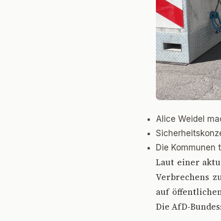
Alice Weidel ma
Sicherheitskonz
Die Kommunen tr
L
aut einer akt
Verbrechens zu
auf öffentliche
Die AfD-Bundess