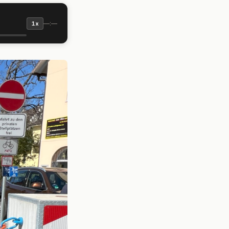
—:—
1x