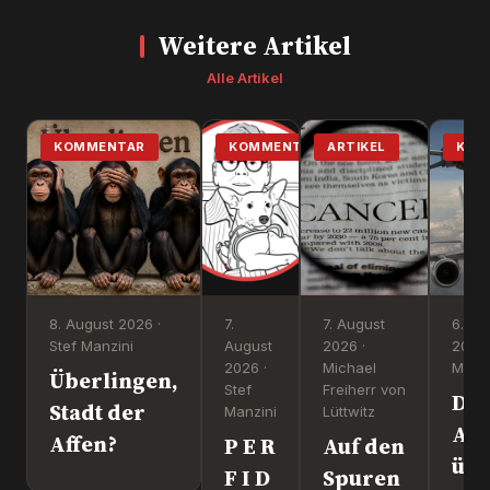
Weitere Artikel
Alle Artikel
KOMMENTAR
KOMMENTAR
ARTIKEL
KOM
8. August 2026 ·
7.
7. August
6. Au
Stef Manzini
August
2026 ·
2026 
2026 ·
Michael
Manzi
Überlingen,
Stef
Freiherr von
Dr
Stadt der
Manzini
Lüttwitz
Att
Affen?
P E R
Auf den
üb
F I D
Spuren