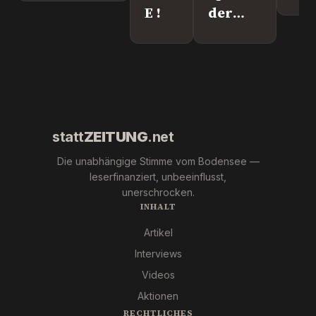
Lei
E !
der
We
"Krebs-
´s
Mafia."
wir
Pfizer
und Co.
statt
ZEITUNG
.net
Die unabhängige Stimme vom Bodensee —
leserfinanziert, unbeeinflusst,
unerschrocken.
INHALT
Artikel
Interviews
Videos
Aktionen
RECHTLICHES