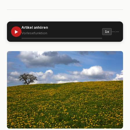
Artikel anhören
▶
—:—
1x
Vorlesefunktion