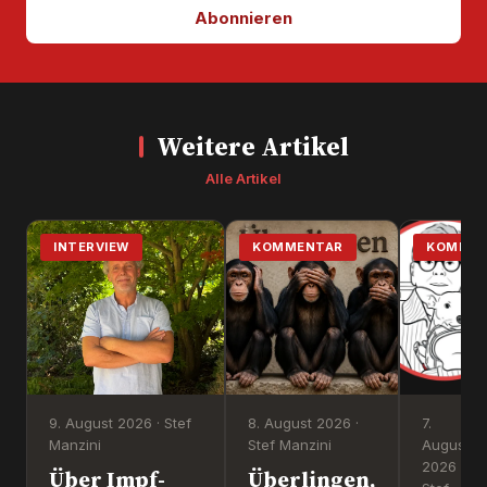
Abonnieren
Weitere Artikel
Alle Artikel
INTERVIEW
KOMMENTAR
KOMMEN
9. August 2026 · Stef
8. August 2026 ·
7.
Manzini
Stef Manzini
August
2026 ·
Über Impf-
Überlingen,