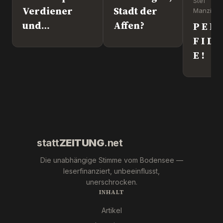
Stef
Verdiener
Stadt der
Manzini
und
Affen?
P E R
Kriegstreiber.
F I D
„Ronny“
E !
Weikl im
Interview.
statt
ZEITUNG
.net
Die unabhängige Stimme vom Bodensee —
leserfinanziert, unbeeinflusst,
unerschrocken.
INHALT
Artikel