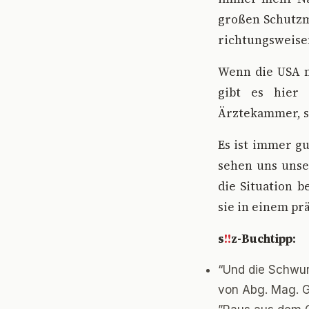
großen Schutzm
richtungsweisen
Wenn die USA n
gibt es hier 
Ärztekammer, s
Es ist immer gu
sehen uns unse
die Situation b
sie in einem pr
s
!!
z-Buchtipp:
“Und die Schwur
von Abg. Mag. G