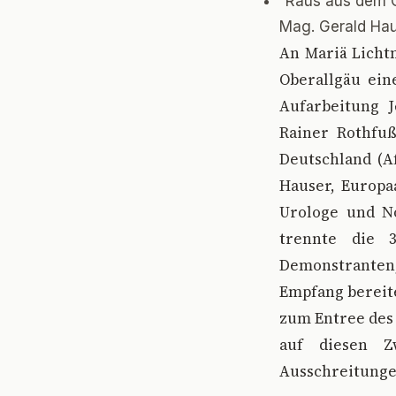
”Raus aus dem C
Mag. Gerald Hau
An Mariä Lichtm
Oberallgäu ein
Aufarbeitung J
Rainer Rothfuß
Deutschland (A
Hauser, Europa
Urologe und No
trennte die 
Demonstranten,
Empfang bereite
zum Entree des 
auf diesen Z
Ausschreitunge