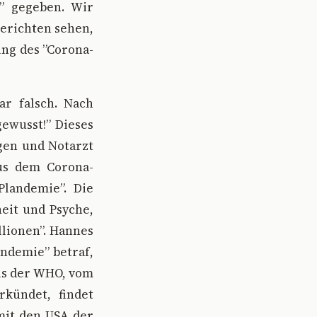
n” gegeben. Wir
erichten sehen,
ung des ”Corona-
ar falsch. Nach
gewusst!” Dieses
ogen und Notarzt
aus dem Corona-
Plandemie”. Die
eit und Psyche,
llionen”. Hannes
andemie” betraf,
aus der WHO, vom
rkündet, findet
mit den USA der