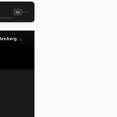
—:—
1x