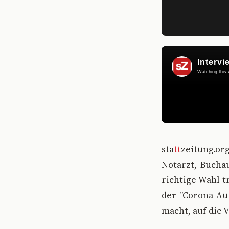
s
ta
tt
zeitung.or
Notarzt, Bucha
richtige Wahl t
der ”Corona-Auf
macht, auf die V