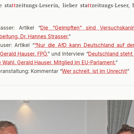
e sta
tt
zeitungs-Leserin, lieber sta
tt
zeitungs-Leser, 
asser: Artikel “
Die “Geimpften” sind Versuchskani
beitung. Dr. Hannes Strasser.
”
ser: Artikel “
“Nur die AfD kann Deutschland auf de
 Gerald Hauser. FPÖ.
” und Interview “
Deutschland steht 
e Wahl. Gerald Hauser. Mitglied im EU-Parlament.
”
eranstaltung: Kommentar “
Wer schreit, ist im Unrecht!
”