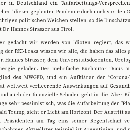
er in Deutschland ein ”Aufarbeitungs-Verspreche
cher” dieser geplanten Pandemie doch noch vor den G
chtigen politischen Weichen stellen, so die Einschätz
 Dr. Hannes Strasser aus Tirol.
r gedacht wir werden von Idioten regiert, das w
g der RKI-Leaks wissen wir alle, die haben das alles 
r. Hannes Strasser, dem Universitätsdozenten, Urol
Energie geladen. Der mehrfache Buchautor ”Raus 
glied des MWGFD, und ein Aufklärer der ”Corona-
hat weltweit verheerende Auswirkungen auf Gesundh
und auch der finanzielle Schaden geht in die ”Aber-Bi
nge sehr pessimistisch, was die Aufarbeitung der ”Pl
ld Trump, sieht er Licht am Horizont. Der Austritt 
 Präsidenten am Tag eins seiner Regentschaft ve
hahmer. Aktuellstes Beispiel ist Argentinien, und 