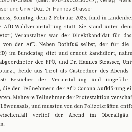
orona-Chaos” (ISBN: 978-3903236547), Verlag “Frank&
ser und Univ.-Doz. Dr. Hannes Strasser
ess, Sonntag, dem 2. Februar 2025, fand in Lindenb
e AfD-Wahlveranstaltung statt. Sie stand unter de
etzt”, Veranstalter war der Direktkandidat für das
 von der AfD. Neben Rothfuß selbst, der für die 
fD) im Bundestag sitzt und erneut kandidiert, nah
abgeordneter der FPÖ, und Dr. Hannes Strasser, Univ
tarzt, beide aus Tirol als Gastredner des Abends te
350 Besucher der Veranstaltung und ungefähr 
 die den Teilnehmern der AfD-Corona-Aufklärung ei
ten. Mehrere Teilnehmer der Protestaktion verschaff
Löwensaals, und mussten von den Polizeikräften entf
wischenfall verlief der Abend im Oberallgäu
n.