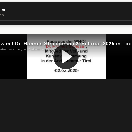
ören
ion