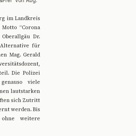
Frei” von Abg.
erg im Landkreis
m Motto “Corona
 Oberallgäu Dr.
Alternative für
men Mag. Gerald
ersitätsdozent,
il. Die Polizei
genauso viele
nen lautstarken
ten sich Zutritt
ernt werden. Bis
 ohne weitere