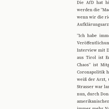
Die AfD hat hi
werden die ”Ma
wenn wir die ri
Aufklärungsarzt
”Ich habe imme
Veröffentlichun
Interview mit D
aus Tirol ist 
Chaos” ist Mit
Coronapolitik 
weiß der Arzt, 
Strasser war la
nun, durch Dona
amerikanischen
immer mehr Nac