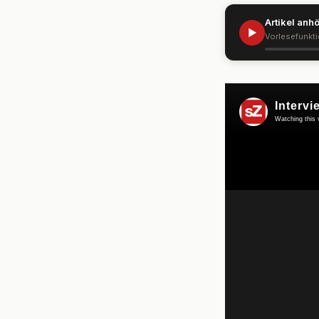
Artikel anh
▶
Vorlesefunkt