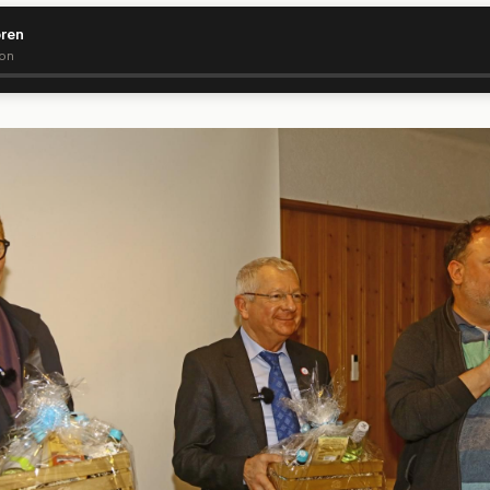
ören
ion