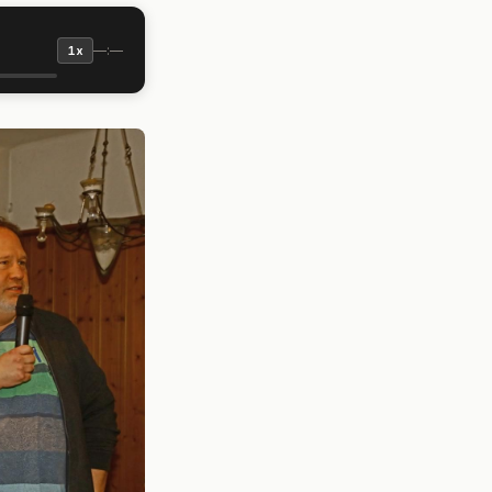
—:—
1x