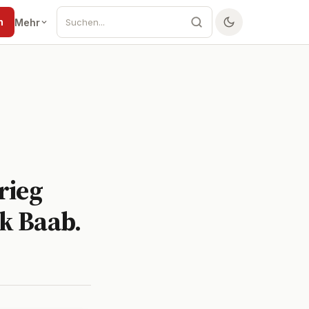
n
Mehr
rieg
ik Baab.