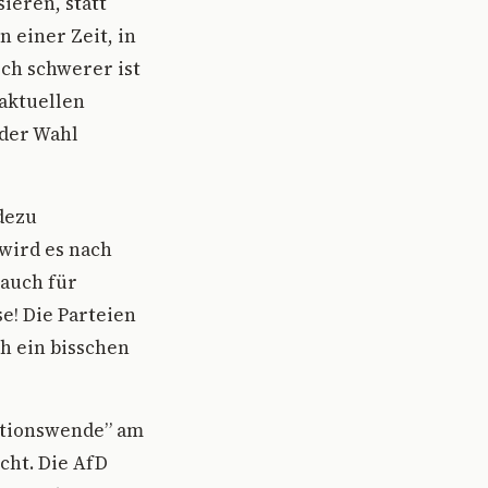
ieren, statt
 einer Zeit, in
och schwerer ist
 aktuellen
 der Wahl
dezu
wird es nach
 auch für
se! Die Parteien
h ein bisschen
rationswende” am
cht. Die AfD