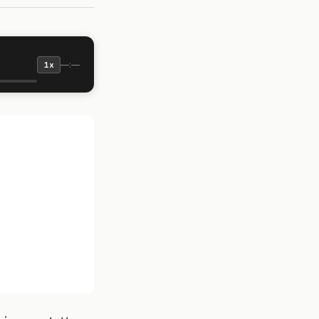
—:—
1x