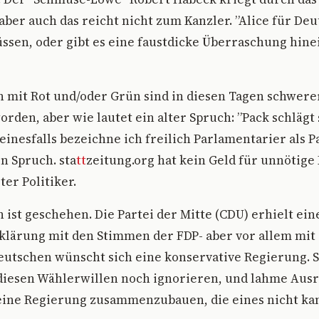
 aber auch das reicht nicht zum Kanzler. ”Alice für De
sen, oder gibt es eine faustdicke Überraschung hinein
 mit Rot und/oder Grün sind in diesen Tagen schwere
rden, aber wie lautet ein alter Spruch: ”Pack schlägt 
Keinesfalls bezeichne ich freilich Parlamentarier als 
n Spruch. sta
tt
zeitung.org hat kein Geld für unnötige
ter Politiker.
st geschehen. Die Partei der Mitte (CDU) erhielt ein
klärung mit den Stimmen der FDP- aber vor allem mit 
utschen wünscht sich eine konservative Regierung. So
 diesen Wählerwillen noch ignorieren, und lahme Aus
eine Regierung zusammenzubauen, die eines nicht kan