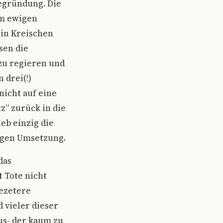
egründung. Die
im ewigen
ein Kreischen
sen die
 zu regieren und
 drei(!)
nicht auf eine
” zurück in die
eb einzig die
tigen Umsetzung.
das
t Tote nicht
Gezetere
 vieler dieser
us- der kaum zu