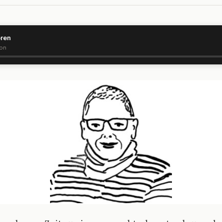
ören
ion