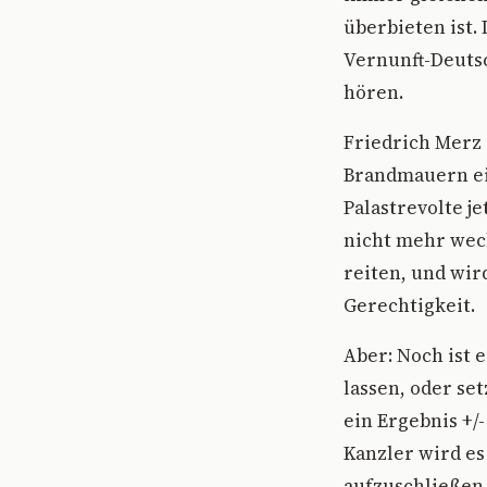
überbieten ist.
Vernunft-Deuts
hören.
Friedrich Merz
Brandmauern ei
Palastrevolte j
nicht mehr wech
reiten, und wir
Gerechtigkeit.
Aber: Noch ist e
lassen, oder se
ein Ergebnis +/
Kanzler wird es
aufzuschließen