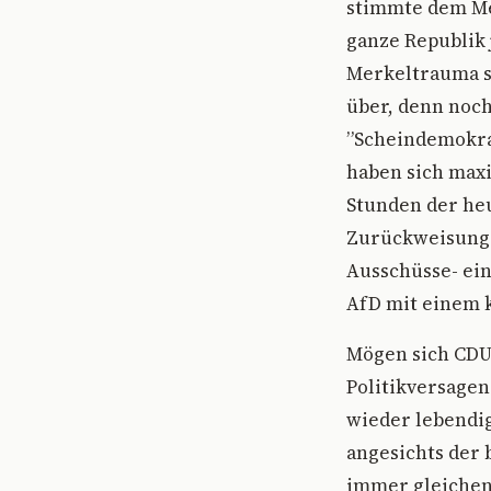
stimmte dem Mer
ganze Republik 
Merkeltrauma st
über, denn noc
”Scheindemokrat
haben sich maxi
Stunden der heu
Zurückweisung 
Ausschüsse- ein
AfD mit einem k
Mögen sich CDU,
Politikversagen 
wieder lebendig
angesichts der
immer gleichen