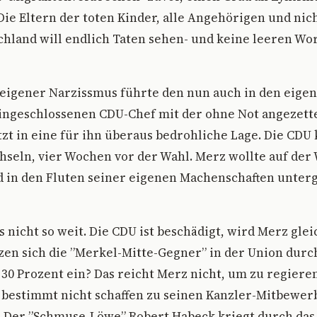
 Die Eltern der toten Kinder, alle Angehörigen und nic
chland will endlich Taten sehen- und keine leeren W
 eigener Narzissmus führte den nun auch in den eige
ngeschlossenen CDU-Chef mit der ohne Not angezett
etzt in eine für ihn überaus bedrohliche Lage. Die CDU
seln, vier Wochen vor der Wahl. Merz wollte auf der 
d in den Fluten seiner eigenen Machenschaften unter
s nicht so weit. Die CDU ist beschädigt, wird Merz gle
tzen sich die ”Merkel-Mitte-Gegner” in der Union durc
- 30 Prozent ein? Das reicht Merz nicht, um zu regiere
 bestimmt nicht schaffen zu seinen Kanzler-Mitbewer
. Der ”Schmuse-Löwe” Robert Habeck kriegt durch da