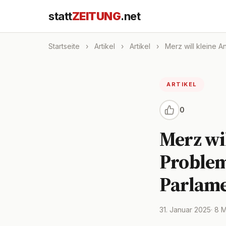
statt
ZEITUNG
.net
Startseite
›
Artikel
›
Artikel
›
Merz will kleine A
ARTIKEL
0
Merz wi
Problem
Parlame
31. Januar 2025
· 8 