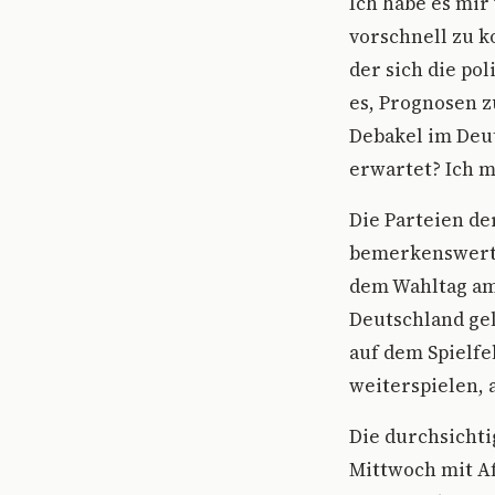
I
ch habe es mir 
vorschnell zu k
der sich die po
es, Prognosen z
Debakel im Deut
erwartet? Ich m
Die Parteien de
bemerkenswertes
dem Wahltag am 
Deutschland gel
auf dem Spielf
weiterspielen, 
Die durchsichti
Mittwoch mit Af