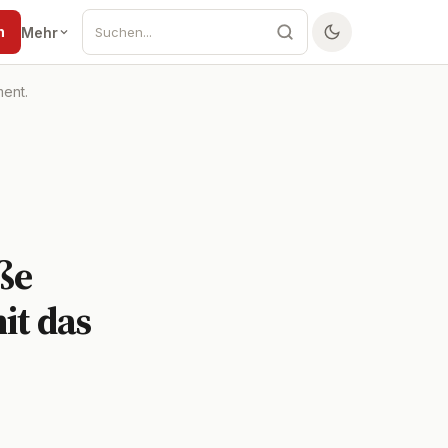
n
Mehr
ment.
ße
it das