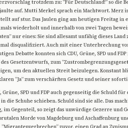
zvorschlag trotzdem zu: ”Für Deutschland!” so die B
jaulte auf. Mutti Merkel sprach ein Machtwort. Merz 
ellt auf stur. Das Jaulen ging am heutigen Freitag in 
hmals wiederholt und innerhalb von zwei Tagen bewei
en” nur eines: Sie sind allesamt unfähig dieses Land
mal disqualifiziert. Auch mit einer Unterbrechung von
tigen Debatte konnten sich CDU, Grüne, SPD und FDP 
des Gesetzentwurfs, zum ”Zustrombegrenzungsgesetz
igen, um den aktuellen Streit beizulegen. Konstant bli
laren ”Ja” zum verschärften Gesetz und seiner sofor
 Grüne, SPD und FDP auch gegenseitig die Schuld für 
in die Schuhe schieben. Schuld sind sie alle. Das mach
, im Gegenteil, so zeigt das unwürdige Gezerre und 
 brutalen Morde von Magdeburg und Aschaffenburg und
 ”Migrantenverbrechen” zuvor, einen Grad an Zynism