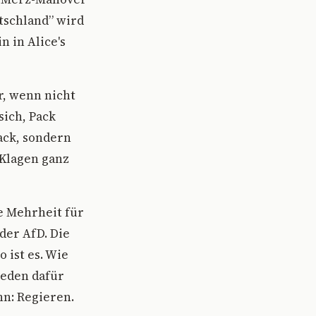
utschland” wird
 in Alice's
r, wenn nicht
sich, Pack
Pack, sondern
 Klagen ganz
e Mehrheit für
der AfD. Die
 ist es. Wie
reden dafür
n: Regieren.