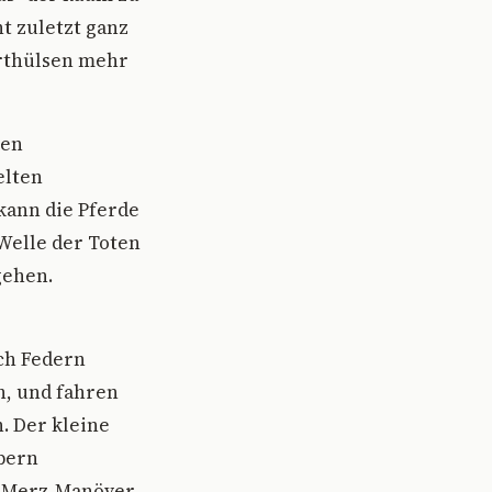
ht zuletzt ganz
orthülsen mehr
nen
elten
 kann die Pferde
Welle der Toten
gehen.
ich Federn
h, und fahren
n. Der kleine
bern
s Merz-Manöver