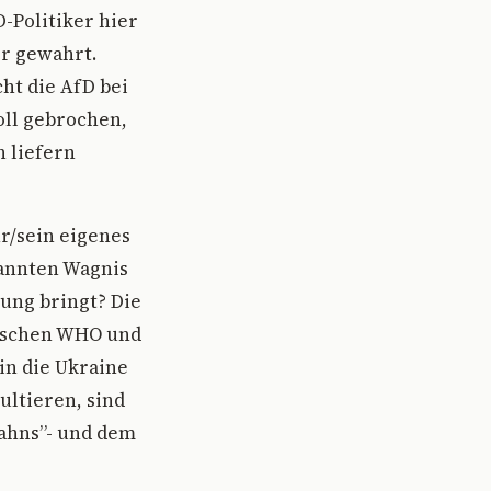
-Politiker hier
er gewahrt.
ht die AfD bei
oll gebrochen,
n liefern
r/sein eigenes
kannten Wagnis
rung bringt? Die
rischen WHO und
in die Ukraine
ultieren, sind
wahns”- und dem