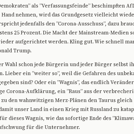
emokraten” als ”Verfassungsfeinde” beschimpften AfD
e Hand nehmen, wird das Grundgesetz vielleicht wied
rspricht jedenfalls den ”Corona-Ausschuss”, dazu brauc
stens 25 Prozent. Die Macht der Mainstream-Medien s
wieder aufgerichtet werden. Kling gut. Wie schnell ma
onald Trump.
r Wahl schon jede Bürgerin und jeder Bürger selbst ih
. Lieber ein ”weiter so”, weil die Gefahren des unbe
gegeben sind? Oder ein ”Wagnis”, das endlich Verände
ige Corona-Aufklärung, ein ”Raus” aus der verbreche
” zu den wahnwitzigen Merz-Plänen den Taurus gleich 
 damit unser Land in einen Krieg mit Russland zu katap
ür dieses Wagnis, wie das sofortige Ende des ”Klima
ufschwung für die Unternehmer.