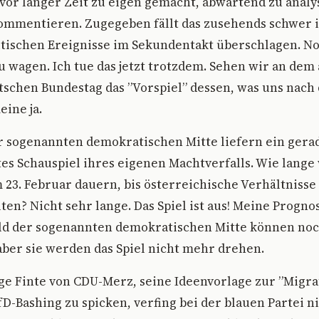
vor langer Zeit zu eigen gemacht, abwartend zu analys
ommentieren. Zugegeben fällt das zusehends schwer in
litischen Ereignisse im Sekundentakt überschlagen. N
u wagen. Ich tue das jetzt trotzdem. Sehen wir an dem
schen Bundestag das ”Vorspiel” dessen, was uns nach
eine ja.
r sogenannten demokratischen Mitte liefern ein gera
 Schauspiel ihres eigenen Machtverfalls. Wie lange 
23. Februar dauern, bis österreichische Verhältnisse
ten? Nicht sehr lange. Das Spiel ist aus! Meine Progno
eld der sogenannten demokratischen Mitte können noc
aber sie werden das Spiel nicht mehr drehen.
ge Finte von CDU-Merz, seine Ideenvorlage zur ”Mig
D-Bashing zu spicken, verfing bei der blauen Partei ni