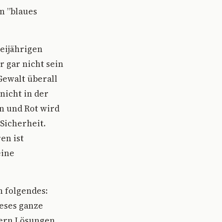
n ”blaues
eijährigen
 gar nicht sein
Gewalt überall
nicht in der
ün und Rot wird
 Sicherheit.
en ist
eine
h folgendes:
ieses ganze
dern Lösungen