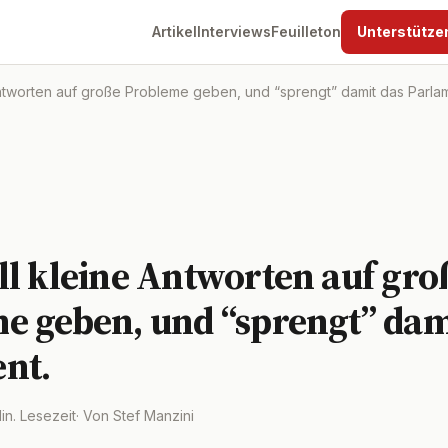
Artikel
Interviews
Feuilleton
Unterstütze
ntworten auf große Probleme geben, und “sprengt” damit das Parla
ll kleine Antworten auf gro
e geben, und “sprengt” dam
nt.
Min. Lesezeit
· Von Stef Manzini