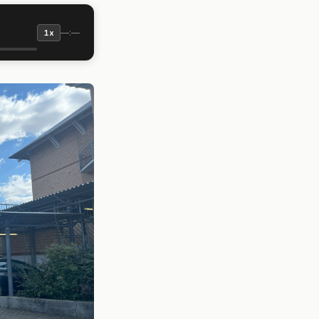
—:—
1x