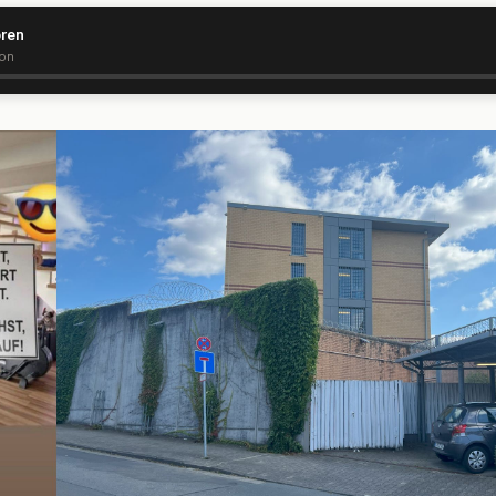
ören
ion