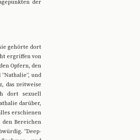
lagepunkten der
sie gehörte dort
ht ergriffen von
nden Opfern, den
 ”Nathalie”, und
, das zeitweise
 dort sexuell
thalie darüber,
alles erschienen
n den Bereichen
ubwürdig. ”Deep-