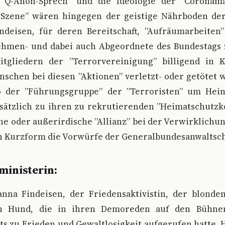
”, ”Q-Anon-Sprech” und die Ideologie der ”Corona
 Szene” wären hingegen der geistige Nährboden der
deisen, für deren Bereitschaft, ”Aufräumarbeiten”
hmen- und dabei auch Abgeordnete des Bundestags z
itgliedern der ”Terrorvereinigung” billigend in
schen bei diesen ”Aktionen” verletzt- oder getötet
o der ”Führungsgruppe” der ”Terroristen” um Heinr
zusätzlich zu ihren zu rekrutierenden ”Heimatschutz
he oder außerirdische ”Allianz” bei der Verwirklichun
 in Kurzform die Vorwürfe der Generalbundesanwaltsch
ministerin:
nna Findeisen, der Friedensaktivistin, der blond
en Hund, die in ihren Demoreden auf den Bühne
ts zu Frieden und Gewaltlosigkeit aufgerufen hatte. H