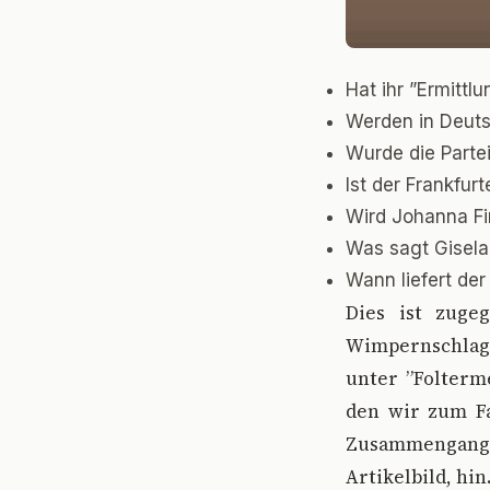
Hat ihr ”Ermitt
Werden in Deuts
Wurde die Partei
Ist der Frankfu
Wird Johanna Fi
Was sagt Gisela 
Wann liefert de
D
ies ist zuge
Wimpernschlag, 
unter ”Folterme
den wir zum Fa
Zusammengang 
Artikelbild, hin