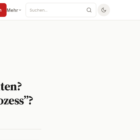
n
Mehr
lten?
ozess”?