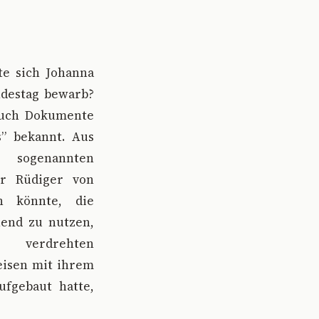
te sich Johanna
ndestag bewarb?
 auch Dokumente
s” bekannt. Aus
 sogenannten
er Rüdiger von
n könnte, die
hend zu nutzen,
 verdrehten
eisen mit ihrem
ufgebaut hatte,