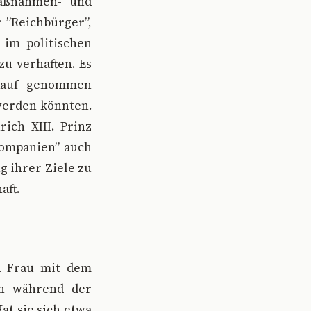
maßnahmen- und
 ”Reichbürger”,
 im politischen
u verhaften. Es
 Kauf genommen
 werden könnten.
ich XIII. Prinz
kompanien” auch
g ihrer Ziele zu
aft.
en Frau mit dem
n während der
at sie sich etwa