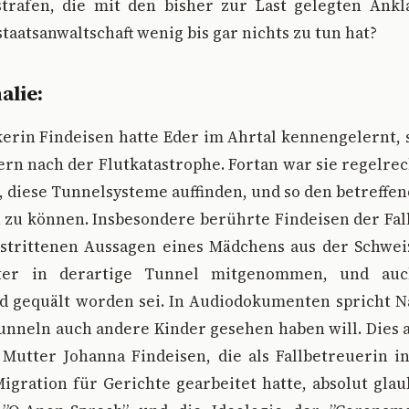
strafen, die mit den bisher zur Last gelegten Ank
aatsanwaltschaft wenig bis gar nichts zu tun hat?
alie:
ikerin Findeisen hatte Eder im Ahrtal kennengelernt, 
ern nach der Flutkatastrophe. Fortan war sie regelrec
, diese Tunnelsysteme auffinden, und so den betreffe
 zu können. Insbesondere berührte Findeisen der Fall
strittenen Aussagen eines Mädchens aus der Schweiz
ter in derartige Tunnel mitgenommen, und auch
d gequält worden sei. In Audiodokumenten spricht Na
Tunneln auch andere Kinder gesehen haben will. Dies 
 Mutter Johanna Findeisen, die als Fallbetreuerin i
igration für Gerichte gearbeitet hatte, absolut gla