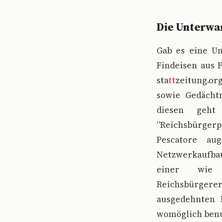
Die Unterwa
Gab es eine Un
Findeisen aus 
sta
tt
zeitung.or
sowie Gedächtn
diesen geht
”Reichsbürger
Pescatore au
Netzwerkaufbau
einer wie 
Reichsbürgerer
ausgedehnten N
womöglich ben