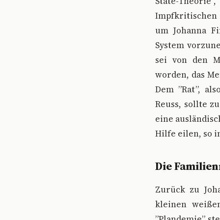
State-Theorie
Impfkritischen
um Johanna Fin
System vorzune
sei von den M
worden, das Men
Dem ”Rat”, als
Reuss, sollte 
eine ausländisc
Hilfe eilen, so
Die Familien
Zurück zu Joha
kleinen weiß
”Plandemie” ste