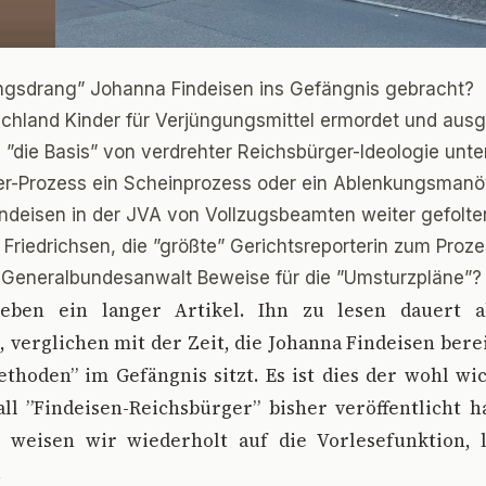
lungsdrang” Johanna Findeisen ins Gefängnis gebracht?
chland Kinder für Verjüngungsmittel ermordet und aus
 ”die Basis” von verdrehter Reichsbürger-Ideologie unt
rter-Prozess ein Scheinprozess oder ein Ablenkungsman
ndeisen in der JVA von Vollzugsbeamten weiter gefolte
Friedrichsen, die ”größte” Gerichtsreporterin zum Proz
r Generalbundesanwalt Beweise für die ”Umsturzpläne”?
geben ein langer Artikel. Ihn zu lesen dauert 
verglichen mit der Zeit, die Johanna Findeisen berei
thoden” im Gefängnis sitzt. Es ist dies der wohl wic
ll ”Findeisen-Reichsbürger” bisher veröffentlicht h
weisen wir wiederholt auf die Vorlesefunktion, 
.