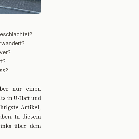
geschlachtet?
erwandert?
över?
rt?
ess?
aber nur einen
ts in U-Haft und
htigste Artikel,
aben. In diesem
links über dem