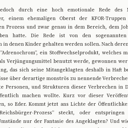
jedoch durch eine hoch emotionale Rede des Mi
er, einem ehemaligen Oberst der KFOR-Truppen (
n Prozess und zwar genau in dem Bereich, dem Jo
eben hatte. Die Rede ist von den sogenannten
in denen Kinder gehalten werden sollen. Nach deren
 ”Adrenochrom”, ein Stoffwechselprodukt, welches 
 als Verjüngungsmittel benutzt werde, gewonnen wer
ung, das sich seine Mitangeklagten deshalb in Haft b
isse über derartige monströs zu nennende Verbrechen
kte Personen, und Strukturen dieser Verbrechen in 
fentlich machen wollte. Kurz vor dieser Veröffen
n, so Eder. Kommt jetzt ans Lichte der Öffentlichke
eichsbürger-Prozess” steckt, oder entspringe
Umstände nur der Fantasie des Angeklagten? Und wie