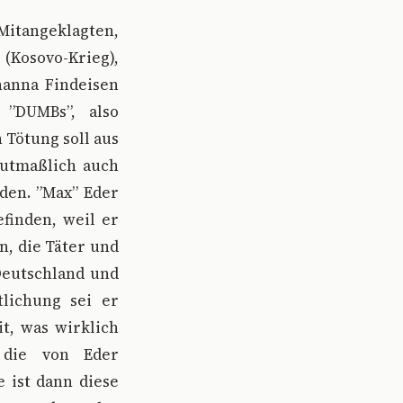
tangeklagten,
Kosovo-Krieg),
hanna Findeisen
 ”DUMBs”, also
 Tötung soll aus
mutmaßlich auch
den. ”Max” Eder
efinden, weil er
, die Täter und
Deutschland und
tlichung sei er
it, was wirklich
n die von Eder
 ist dann diese