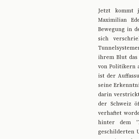
Jetzt kommt 
Maximilian Ed
Bewegung in de
sich verschri
Tunnelsystemen 
ihrem Blut das
von Politikern
ist der Auffass
seine Erkenntn
darin verstric
der Schweiz öf
verhaftet worde
hinter dem ”R
geschilderten 