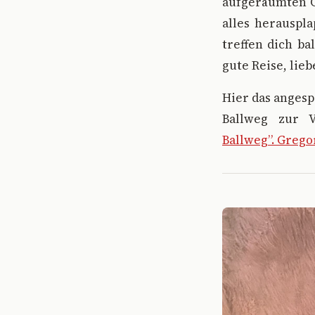
aufgeräumten Ge
alles herauspl
treffen dich ba
gute Reise, lieb
Hier das anges
Ballweg zur V
Ballweg”. Grego