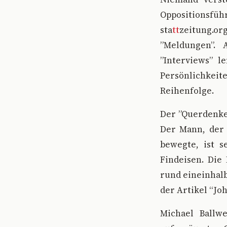
Oppositionsfü
sta
tt
zeitung.or
”Meldungen”.
”Interviews” 
Persönlichkei
Reihenfolge.
Der ”Querdenker
Der Mann, der 
bewegte, ist s
Findeisen. Die 
rund eineinhalb
der Artikel “Joh
Michael Ballw