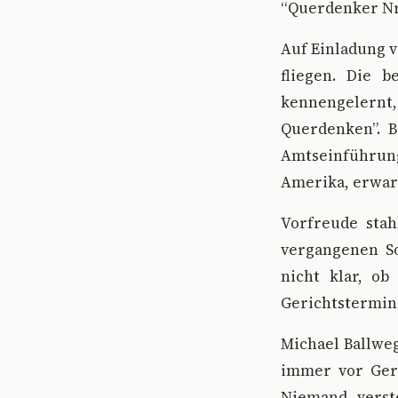
“Querdenker Nr.
Auf Einladung v
fliegen. Die 
kennengelernt
Querdenken”. B
Amtseinführung
Amerika, erwar
Vorfreude stah
vergangenen So
nicht klar, ob
Gerichtstermin 
Michael Ballweg
immer vor Ger
Niemand verst