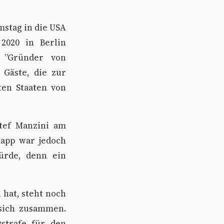
mstag in die USA
2020 in Berlin
r ”Gründer von
 Gäste, die zur
ten Staaten von
Stef Manzini am
napp war jedoch
würde, denn ein
 hat, steht noch
sich zusammen.
strafe für den