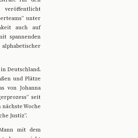
veröffentlicht
gerteams” unter
keit auch auf
mit spannenden
alphabetischer
 in Deutschland.
aßen und Plätze
das von Johanna
gerprozess” seit
ch nächste Woche
he Justiz”.
r Mann mit dem