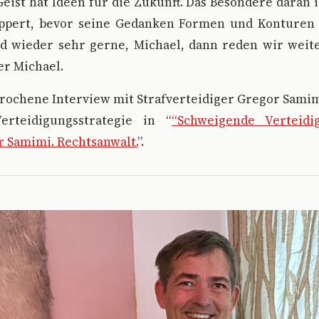
ist hat Ideen für die Zukunft. Das Besondere daran is
appert, bevor seine Gedanken Formen und Konture
ld wieder sehr gerne, Michael, dann reden wir weite
er Michael.
prochene Interview mit Strafverteidiger Gregor Sami
erteidigungsstrategie in “
“Schweigende Verteidi
r Samimi. Rechtsanwalt.
”.