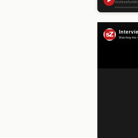
▶
Vorlesefunkt