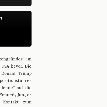
nkengründer” im
e USA bevor. Die
n Donald Trump
sitionsführer
ndemie” auf die
Kennedy Jun., er
m Kontakt zum