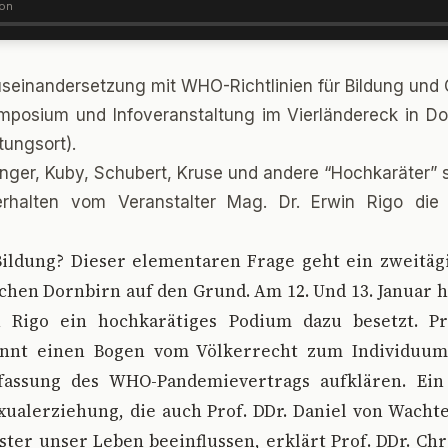
ion
Auseinandersetzung mit WHO-Richtlinien für Bildung und
posium und Infoveranstaltung im Vierländereck in Do
tungsort).
inger, Kuby, Schubert, Kruse und andere “Hochkaräter” s
halten vom Veranstalter Mag. Dr. Erwin Rigo die 
Bildung? Dieser elementaren Frage geht ein zweitä
chen Dornbirn auf den Grund. Am 12. Und 13. Januar 
 Rigo ein hochkarätiges Podium dazu besetzt. Pr
pannt einen Bogen vom Völkerrecht zum Individuum
fassung des WHO-Pandemievertrags aufklären. Ei
exualerziehung, die auch Prof. DDr. Daniel von Wachte
er unser Leben beeinflussen, erklärt Prof. DDr. Chr