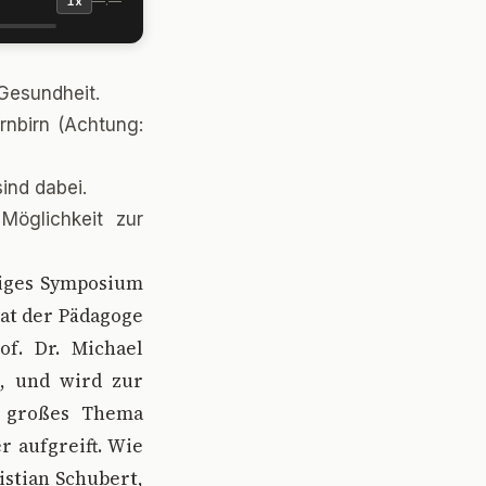
—:—
1x
 Gesundheit.
rnbirn (Achtung:
ind dabei.
Möglichkeit zur
giges Symposium
hat der Pädagoge
of. Dr. Michael
, und wird zur
n großes Thema
r aufgreift. Wie
istian Schubert,