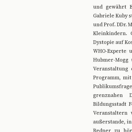
und gewährt E
Gabriele Kuby st
und Prof. DDr. 
Kleinkindern.
Dystopie auf Ko
WHO-Experte un
Hubmer-Mogg un
Veranstaltung 
Programm, mit 
Publikumsfra
grenznahen D
Bildungsstadt
Veranstaltern 
außerstande, in
Redner zu höre