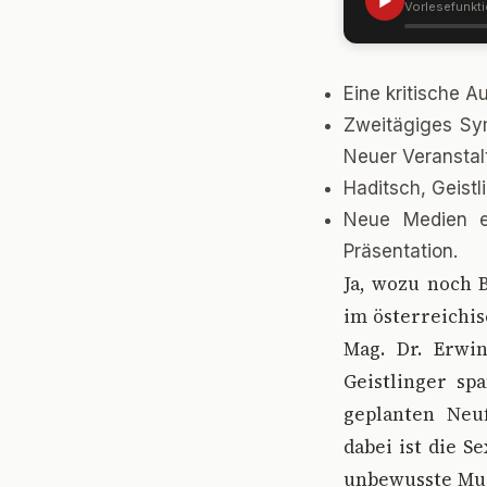
▶
Vorlesefunkt
Eine kritische 
Zweitägiges Sym
Neuer Veranstal
Haditsch, Geistl
Neue Medien er
Präsentation.
J
a, wozu noch 
im österreichis
Mag. Dr. Erwin
Geistlinger s
geplanten Neu
dabei ist die S
unbewusste Must