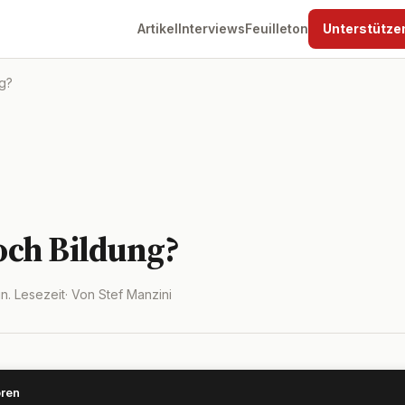
Artikel
Interviews
Feuilleton
Unterstütze
g?
ch Bildung?
in. Lesezeit
· Von Stef Manzini
ören