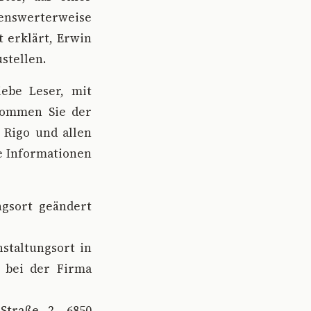
kenswerterweise
t erklärt, Erwin
stellen.
iebe Leser, mit
 Kommen Sie der
 Rigo und allen
e Informationen
ngsort geändert
staltungsort in
n bei der Firma
-Straße 2, 6850