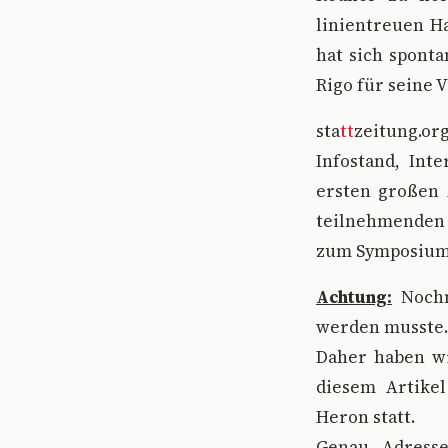
linientreuen H
hat sich sponta
Rigo für seine 
sta
tt
zeitung.or
Infostand, Int
ersten großen 
teilnehmenden 
zum Symposium 
Achtung:
Nochm
werden musste.
Daher haben wi
diesem Artikel
Heron statt.
Genau Adresse: