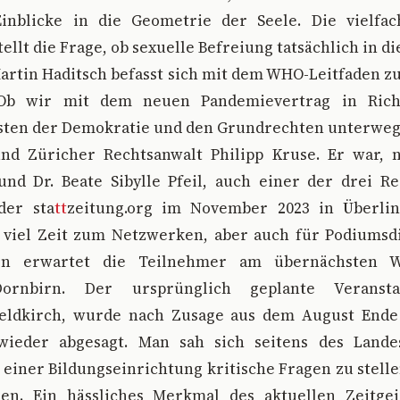
inblicke in die Geometrie der Seele. Die vielfac
ellt die Frage, ob sexuelle Befreiung tatsächlich in di
Martin Haditsch befasst sich mit dem WHO-Leitfaden zu
 Ob wir mit dem neuen Pandemievertrag in Richt
sten der Demokratie und den Grundrechten unterwegs
d Züricher Rechtsanwalt Philipp Kruse. Er war, 
d Dr. Beate Sibylle Pfeil, auch einer der drei 
der sta
tt
zeitung.org im November 2023 in Überlin
viel Zeit zum Netzwerken, aber auch für Podiumsd
gen erwartet die Teilnehmer am übernächsten 
ornbirn. Der ursprünglich geplante Veranstal
 Feldkirch, wurde nach Zusage aus dem August End
wieder abgesagt. Man sah sich seitens des Landes
 einer Bildungseinrichtung kritische Fragen zu stelle
n. Ein hässliches Merkmal des aktuellen Zeitgei