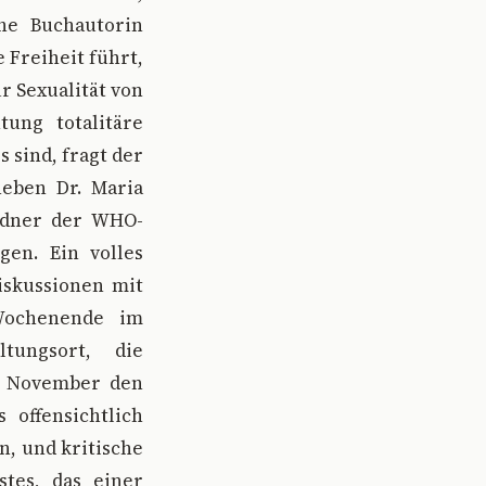
he Buchautorin
e Freiheit führt,
r Sexualität von
ung totalitäre
 sind, fragt der
neben Dr. Maria
Redner der WHO-
gen. Ein volles
iskussionen mit
Wochenende im
tungsort, die
e November den
 offensichtlich
n, und kritische
stes, das einer