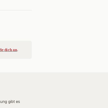
e dich an
.
ung gibt es