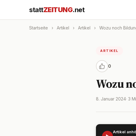
statt
ZEITUNG
.net
Startseite
›
Artikel
›
Artikel
›
Wozu noch Bildun
ARTIKEL
0
Wozu no
8. Januar 2024
· 3 M
Artikel anh