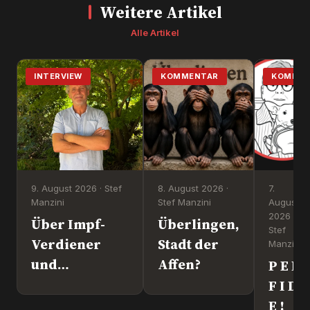
Weitere Artikel
Alle Artikel
INTERVIEW
KOMMENTAR
KOMMEN
9. August 2026 · Stef
8. August 2026 ·
7.
Manzini
Stef Manzini
August
2026 ·
Über Impf-
Überlingen,
Stef
Verdiener
Stadt der
Manzini
und
Affen?
P E R
Kriegstreiber.
F I D
„Ronny“
E !