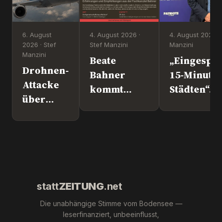
6. August
4. August 2026 ·
4. August 2026 ·
2026 · Stef
Stef Manzini
Manzini
Manzini
Beate
„Eingesper
Drohnen-
Bahner
15-Minute
Attacke
kommt
Städten“. 
über
nach
Europapoli
Leipzig.
Überlingen!
Marc Jong
Wer war
(ESN).
´s
wirklich?
statt
ZEITUNG
.net
Die unabhängige Stimme vom Bodensee —
leserfinanziert, unbeeinflusst,