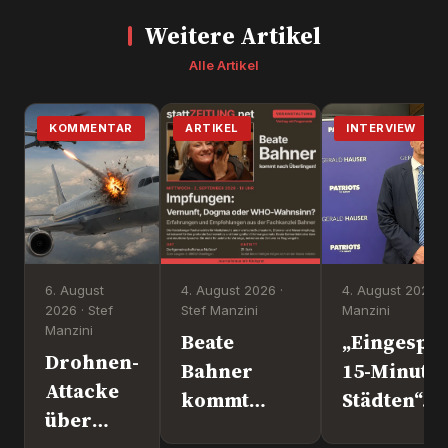
Weitere Artikel
Alle Artikel
KOMMENTAR
ARTIKEL
INTERVIEW
6. August
4. August 2026 ·
4. August 2026 ·
2026 · Stef
Stef Manzini
Manzini
Manzini
Beate
„Eingesper
Drohnen-
Bahner
15-Minute
Attacke
kommt
Städten“. 
über
nach
Europapoli