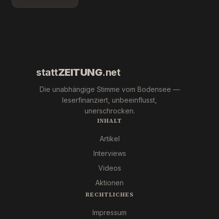
Leipzig.
Überlingen!
Marc Jong
Wer war
(ESN).
´s
wirklich?
statt
ZEITUNG
.net
Die unabhängige Stimme vom Bodensee —
leserfinanziert, unbeeinflusst,
unerschrocken.
INHALT
Artikel
Interviews
Videos
Aktionen
RECHTLICHES
Impressum