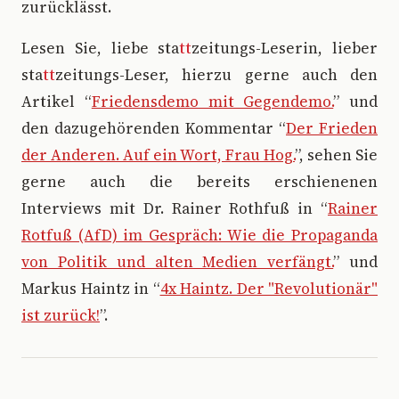
zurücklässt.
Lesen Sie, liebe sta
tt
zeitungs-Leserin, lieber
sta
tt
zeitungs-Leser, hierzu gerne auch den
Artikel “
Friedensdemo mit Gegendemo.
” und
den dazugehörenden Kommentar “
Der Frieden
der Anderen. Auf ein Wort, Frau Hog.
”, sehen Sie
gerne auch die bereits erschienenen
Interviews mit Dr. Rainer Rothfuß in “
Rainer
Rotfuß (AfD) im Gespräch: Wie die Propaganda
von Politik und alten Medien verfängt.
” und
Markus Haintz in “
4x Haintz. Der "Revolutionär"
ist zurück!
”.