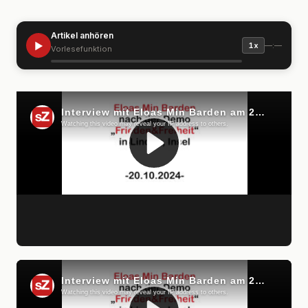
Artikel anhören
▶
—:—
1x
Vorlesefunktion