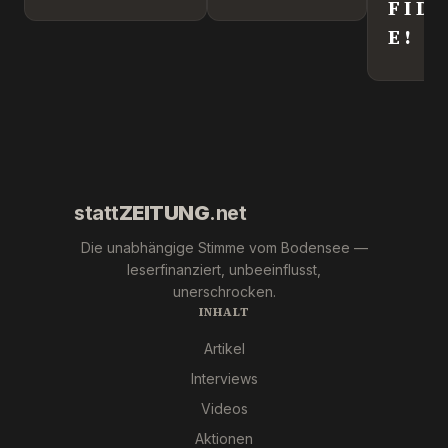
Kriegstreiber.
F I D
„Ronny“
E !
Weikl im
Interview.
statt
ZEITUNG
.net
Die unabhängige Stimme vom Bodensee —
leserfinanziert, unbeeinflusst,
unerschrocken.
INHALT
Artikel
Interviews
Videos
Aktionen