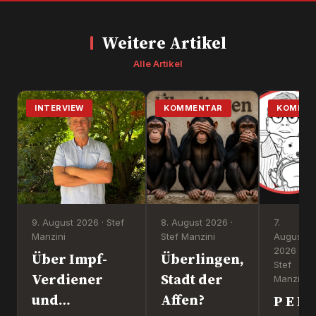
Weitere Artikel
Alle Artikel
INTERVIEW
KOMMENTAR
KOMMEN
9. August 2026 · Stef
8. August 2026 ·
7.
Manzini
Stef Manzini
August
2026 ·
Über Impf-
Überlingen,
Stef
Verdiener
Stadt der
Manzini
und
Affen?
P E R