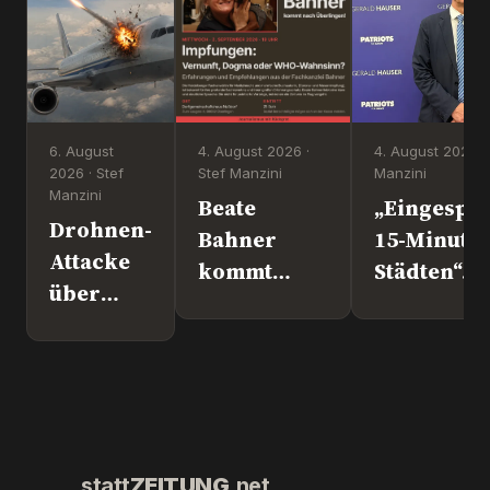
6. August
4. August 2026 ·
4. August 2026 ·
2026 · Stef
Stef Manzini
Manzini
Manzini
Beate
„Eingesper
Drohnen-
Bahner
15-Minute
Attacke
kommt
Städten“. 
über
nach
Europapoli
Leipzig.
Überlingen!
Marc Jong
Wer war
(ESN).
´s
wirklich?
statt
ZEITUNG
.net