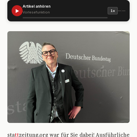
Artikel anhören
▶
—:—
1x
Vorlesefunktion
sta
tt
zeitung.org war für Sie dabei! Ausführliche