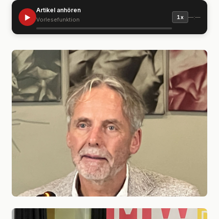
Artikel anhören
▶
—:—
1x
Vorlesefunktion