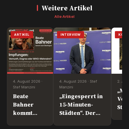
Weitere Artikel
Alle Artikel
ARTIKEL
INTERVIEW
KOM
4. August 2026 ·
4. August 2026 · Stef
2. Aug
Stef Manzini
Manzini
„Mi
Beate
„Eingesperrt in
Vol
Bahner
15-Minuten-
Steht d
kommt
Städten“. Der
nach
Europapolitiker