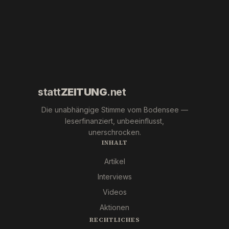
Überlingen!
Marc Jongen
(ESN).
statt
ZEITUNG
.net
Die unabhängige Stimme vom Bodensee —
leserfinanziert, unbeeinflusst,
unerschrocken.
INHALT
Artikel
Interviews
Videos
Aktionen
RECHTLICHES