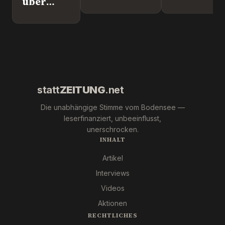
über
nach
Europapoli
Leipzig.
Überlingen!
Marc Jong
Wer war
(ESN).
´s
wirklich?
statt
ZEITUNG
.net
Die unabhängige Stimme vom Bodensee —
leserfinanziert, unbeeinflusst,
unerschrocken.
INHALT
Artikel
Interviews
Videos
Aktionen
RECHTLICHES