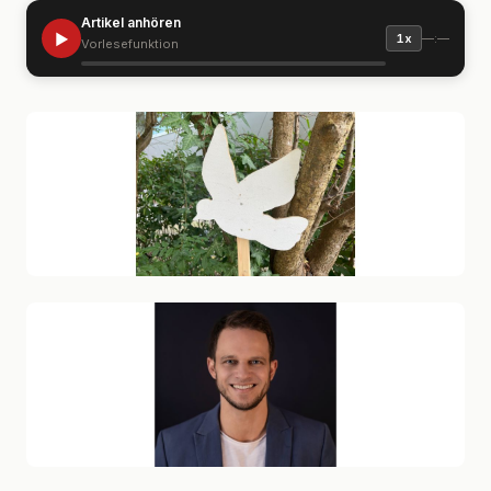
Artikel anhören
▶
—:—
1x
Vorlesefunktion