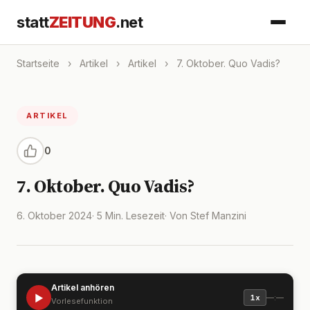
statt
ZEITUNG
.net
Startseite
›
Artikel
›
Artikel
›
7. Oktober. Quo Vadis?
ARTIKEL
0
7. Oktober. Quo Vadis?
6. Oktober 2024
· 5 Min. Lesezeit
· Von Stef Manzini
Artikel anhören
▶
—:—
1x
Vorlesefunktion