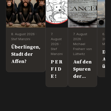
8. August 2026 ·
7.
7. August
6. Au
Stef Manzini
August
2026 ·
2026 
2026 ·
Michael
Manzi
Überlingen,
Stef
Freiherr von
Dr
Stadt der
Manzini
Lüttwitz
Att
Affen?
P E R
Auf den
üb
F I D
Spuren
Lei
E !
der
We
"Krebs-
´s
Mafia."
wir
Pfizer
und Co.