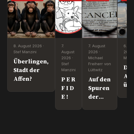
8. August 2026 ·
7.
7. August
6. Au
Stef Manzini
August
2026 ·
2026 
2026 ·
Michael
Manzi
Überlingen,
Stef
Freiherr von
Dr
Stadt der
Manzini
Lüttwitz
Att
Affen?
P E R
Auf den
üb
F I D
Spuren
Lei
E !
der
We
"Krebs-
´s
Mafia."
wir
Pfizer
und Co.