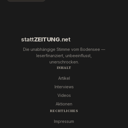
Wer war
(ESN).
´s
wirklich?
statt
ZEITUNG
.net
Die unabhängige Stimme vom Bodensee —
leserfinanziert, unbeeinflusst,
unerschrocken.
INHALT
Artikel
Interviews
Videos
Aktionen
RECHTLICHES
Impressum