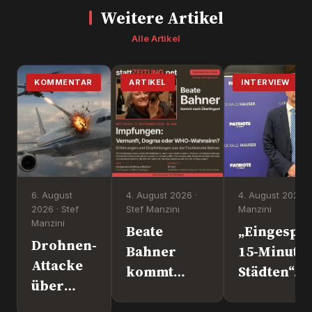
Weitere Artikel
Alle Artikel
KOMMENTAR
ARTIKEL
INTERVIEW
6. August
4. August 2026 ·
4. August 2026 ·
2026 · Stef
Stef Manzini
Manzini
Manzini
Beate
„Eingesper
Drohnen-
Bahner
15-Minute
Attacke
kommt
Städten“. 
über
nach
Europapoli
Leipzig.
Überlingen!
Marc Jong