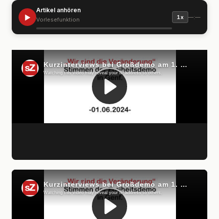
Artikel anhören
▶
—:—
1x
Vorlesefunktion