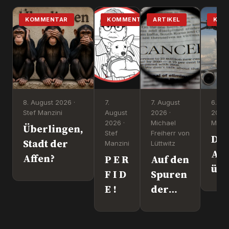
KOMMENTAR
KOMMENTAR
ARTIKEL
KOM
8. August 2026 ·
7.
7. August
6. Au
Stef Manzini
August
2026 ·
2026 
2026 ·
Michael
Manzi
Überlingen,
Stef
Freiherr von
Dr
Stadt der
Manzini
Lüttwitz
Att
Affen?
P E R
Auf den
üb
F I D
Spuren
Lei
E !
der
We
"Krebs-
´s
Mafia."
wir