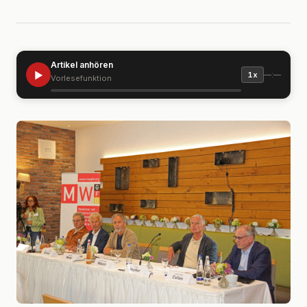
Artikel anhören
▶
—:—
1x
Vorlesefunktion