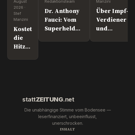
August
Redaktionsteam
Manzini
2026 ·
Dr. Anthony
Über Impf-
Stef
Fauci: Vom
Verdiener
Manzini
Superhelden
und
Kostet
zum
Kriegstreibe
die
Kriminellen?
„Ronny“
Hitze
Weikl im
der
Interview.
AfD
noch
den
Sieg?
statt
ZEITUNG
.net
Die unabhängige Stimme vom Bodensee —
leserfinanziert, unbeeinflusst,
unerschrocken.
INHALT