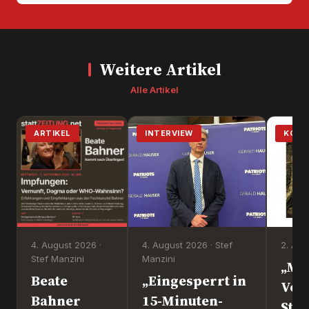
Weitere Artikel
Alle Artikel
ARTIKEL
INTERVIEW
KOM
4. August 2026 ·
4. August 2026 · Stef
2. Aug
Stef Manzini
Manzini
„Mi
Beate
„Eingesperrt in
Vol
Bahner
15-Minuten-
Steht d