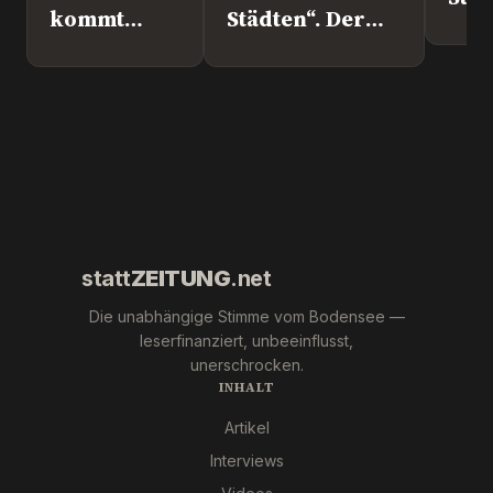
kommt
Städten“. Der
nach
Europapolitiker
Überlingen!
Marc Jongen
(ESN).
statt
ZEITUNG
.net
Die unabhängige Stimme vom Bodensee —
leserfinanziert, unbeeinflusst,
unerschrocken.
INHALT
Artikel
Interviews