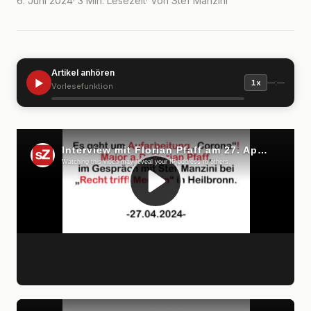
6. Juni 2024
· 3 Min. Lesezeit
· Von Stef Manzini
Artikel anhören
▶
—:—
1x
Vorlesefunktion