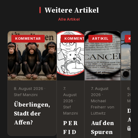
Weitere Artikel
Alle Artikel
KOMMENTAR
KOMMENTAR
ARTIKEL
KOM
8. August 2026 ·
7.
7. August
6. Au
Stef Manzini
August
2026 ·
2026 
2026 ·
Michael
Manzi
Überlingen,
Stef
Freiherr von
Dr
Stadt der
Manzini
Lüttwitz
Att
Affen?
P E R
Auf den
üb
F I D
Spuren
Lei