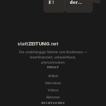
E !
der
We
"Krebs-
´s
Mafia."
wir
Pfizer
und Co.
statt
ZEITUNG
.net
Die unabhängige Stimme vom Bodensee —
leserfinanziert, unbeeinflusst,
unerschrocken.
INHALT
Artikel
Interviews
Videos
Aktionen
RECHTLICHES