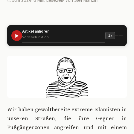
4. Juni 2024
· 6 Min. Lesezeit
· Von Stef Manzini
Artikel anhören
▶
—:—
1x
Vorlesefunktion
W
ir haben gewaltbereite extreme Islamisten in
unseren Straßen, die ihre Gegner in
Fußgängerzonen angreifen und mit einem