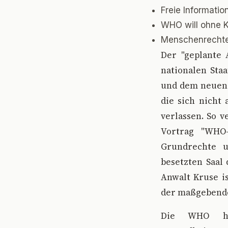
Freie Informatio
WHO will ohne K
Menschenrechte
D
er "geplante
nationalen Sta
und dem neuen 
die sich nicht
verlassen. So 
Vortrag "WHO
Grundrechte u
besetzten Saal
Anwalt Kruse is
der maßgebende
Die WHO hat