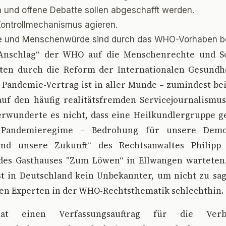
n und offene Debatte sollen abgeschafft werden.
ontrollmechanismus agieren.
 und Menschenwürde sind durch das WHO-Vorhaben be
 Anschlag“ der WHO auf die Menschenrechte und So
aten durch die Reform der Internationalen Gesundhe
Pandemie-Vertrag ist in aller Munde – zumindest be
 auf den häufig realitätsfremden Servicejournalismu
verwunderte es nicht, dass eine Heilkundlergruppe g
-Pandemieregime – Bedrohung für unsere Demok
nd unsere Zukunft“ des Rechtsanwaltes Philipp
 des Gasthauses "Zum Löwen“ in Ellwangen warteten
t in Deutschland kein Unbekannter, um nicht zu sag
n Experten in der WHO-Rechtsthematik schlechthin.
 einen Verfassungsauftrag für die Verb