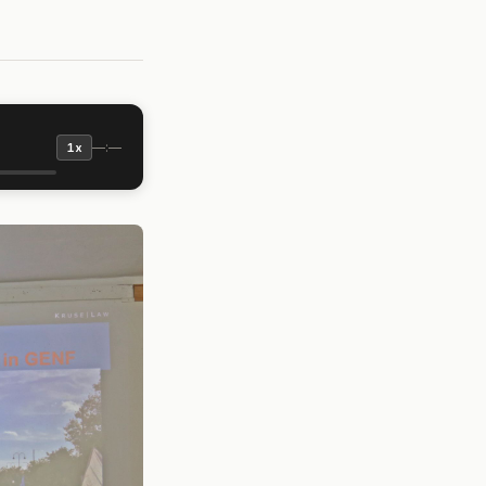
—:—
1x