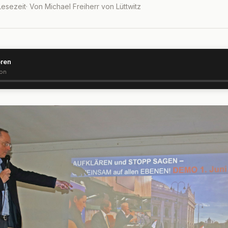
 Lesezeit
· Von Michael Freiherr von Lüttwitz
ören
ion