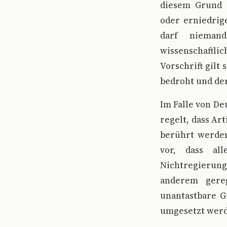
diesem Grund 
oder erniedrig
darf niemand
wissenschaftli
Vorschrift gilt
bedroht und der
Im Falle von De
regelt, dass Ar
berührt werden
vor, dass al
Nichtregierun
anderem gereg
unantastbare G
umgesetzt werd