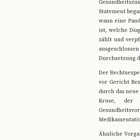
Gesundheitszust
Statement began
wann eine Pand
ist, welche Di
zählt und verp
ausgeschlossen
Durchsetzung 
Der Rechtsexpe
vor Gericht Be
durch das neue 
Kruse, der W
Gesundheitsv
Medikamentati
Ähnliche Vorga