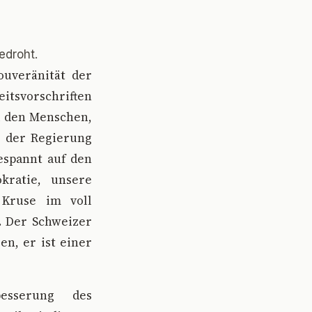
droht.
uveränität der
itsvorschriften
i den Menschen,
s der Regierung
espannt auf den
ratie, unsere
 Kruse im voll
. Der Schweizer
en, er ist einer
esserung des