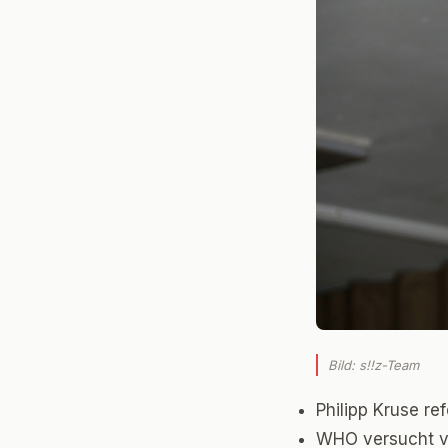
Bild: s!!z-Team
Philipp Kruse r
WHO versucht ve