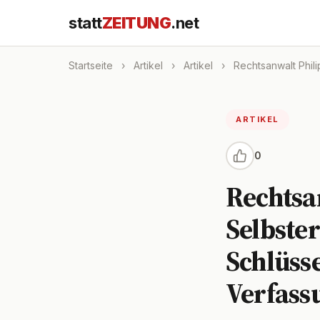
statt
ZEITUNG
.net
Startseite
›
Artikel
›
Artikel
›
Rechtsanwalt Phili
ARTIKEL
0
Rechtsa
Selbste
Schlüss
Verfass